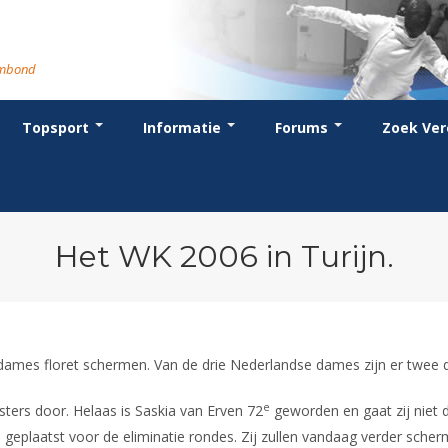
rmbond
Topsport
Informatie
Forums
Zoek Ver
cent posts
ganisatie
dstrijdsport
anje
or coaches en leraren
Evenement
Bondsbureau
Wedstrijdkalender
Atletencommissie
Voor scheidsrechters
oks
stuur
nglijsten
BT
euws
Contact
KNAS Keurmerk
Nieuws
lls
mmissies
schrijven
T
tionale opleidingen
Medewerkers
NK's
Scheidsrechterslijst
rums
eleden
glementen
T
ternationale opleidingen
Samenwerking
JPT
Scheidsrechter Documentatie
andelijks archief
den van Verdiensten
teriaal
lentontwikkeling
leidingen
Formulieren
JEC
Opleidingen
Het WK 2006 in Turijn.
catures
hermpaspoort
raar
Veteranenwedstrijden
Tuchtzaken
lstoelschermen
Archief
 dames floret schermen. Van de drie Nederlandse dames zijn er twee 
e
ters door. Helaas is Saskia van Erven 72
geworden en gaat zij niet d
geplaatst voor de eliminatie rondes. Zij zullen vandaag verder sche