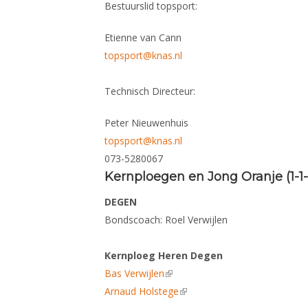
Bestuurslid topsport:
Etienne van Cann
topsport@knas.nl
Technisch Directeur
:
Peter Nieuwenhuis
topsport@knas.nl
073-5280067
Kernploegen en Jong Oranje (1-1
DEGEN
Bondscoach: Roel Verwijlen
Kernploeg Heren Degen
Bas Verwijlen
(link is external)
Arnaud Holstege
(link is external)