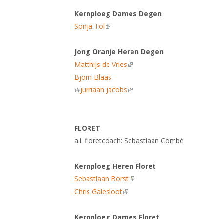
Kernploeg Dames Degen
Sonja Tol
(link is external)
Jong Oranje Heren Degen
Matthijs de Vries
(link is external)
Björn Blaas
(link is external)
Jurriaan Jacobs
(link is external)
FLORET
a.i. floretcoach: Sebastiaan Combé
Kernploeg Heren Floret
Sebastiaan Borst
(link is external)
Chris Galesloot
(link is external)
Kernploeg Dames Floret