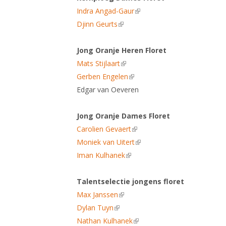
Indra Angad-Gaur
(link is external)
Djinn Geurts
(link is external)
Jong Oranje Heren Floret
Mats Stijlaart
(link is external)
Gerben Engelen
(link is external)
Edgar van Oeveren
Jong Oranje Dames Floret
Carolien Gevaert
(link is external)
Moniek van Uitert
(link is external)
Iman Kulhanek
(link is external)
Talentselectie jongens floret
Max Janssen
(link is external)
Dylan Tuyn
(link is external)
Nathan Kulhanek
(link is external)