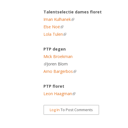
Talentselectie dames floret
Iman Kulhanek
(link is external)
Else Noë
(link is external)
Lola Tulen
(link is external)
PTP degen
Mick Broekman
(link is external)
Joren Blom
Arno Bargerbos
(link is external)
PTP floret
Leon Haagman
(link is external)
Log In
To Post Comments