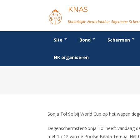
KNAS
Koninklijke Nederlandse Algemene Sche
Site
Bond
Schermen
Login
Bond
Breedtesport
Wat is topsport
Voor de jeugd
Forums
Re
Or
We
Or
Vo
NK organiseren
Beleid
Introductie
Nieuws
Spreekbeurtpakket
Schermforum
Bo
Be
Ra
D
Ni
Lidmaatschap
Recreatiesport
NK's
Ouders en vereniging
Nieuws
Po
Co
In
FB
Na
Tarieven
Veteranen
Jeugdkampen
Fo
Er
Re
SB
In
Reglementen
Lichtzwaardschermen
Brassardsysteem
Ma
Le
Ma
Ta
Op
Ledencijfers
Va
Sc
Le
Sponsors en Partners
Ro
Geschiedenis van het schermen
Sonja Tol 9e bij World Cup op het wapen deg
Degenschermster Sonja Tol heeft vandaag de ne
met 15-12 van de Poolse Beata Tereba. Het t