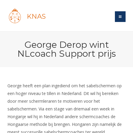
KNAS
Site
George Derop wint
Bond
Login
NLcoach Support prijs
Schermen
Bond
Recent posts
Beleid
Topsport
Books
Breedtesport
Lidmaatschap
Polls
Introductie
Informatie
George heeft een plan ingediend om het sabelschermen op
Wat is topsport
Tarieven
Forums
een hoger niveau te tillen in Nederland. Dit wil hij bereiken
Recreatiesport
Nieuws
Forums
Voor de jeugd
Reglementen
door meer schermleraren te motiveren voor het
Maandelijks archief
Veteranen
NK's
sabelschermen. Via een stage van driemaal een week in
Spreekbeurtpakket
Ledencijfers
Zoek Vereniging
Forums
Lichtzwaardschermen
Hongarije wil hij in Nederland andere schermcoaches de
Evenement
Ouders en vereniging
Sponsors en Partners
Oranje
Hongaarse methode bij brengen. Hongaren zijn namelijk de
Schermforum
Contact
Wedstrijdsport
meest succesvolle sabelschermcoaches ter wereld.
Jeugdkampen