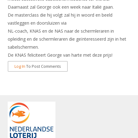
DBT
Nieuws
Website
Organisatie
Daarnaast zal George ook een week naar Italië gaan.
NK organiseren
Ranglijsten
Brassardsysteem
FBT
Gebruiksvoorwaarden
De masterclass die hij volgt zal hij in woord en beeld
Bestuur
Inschrijven
vastleggen en doorsluizen via
SBT
Handleiding
Voor coaches en leraren
Commissies
NL-coach, KNAS en de NAS naar de schermleraren in
Reglementen
Talentontwikkeling
Historie
Nieuws
opleiding en de schermleraren die geïnteresseerd zijn in het
Ereleden
Materiaal
sabelschermen.
Nationale opleidingen
Leden van Verdiensten
Atletencommissie
Schermpaspoort
De KNAS feliciteert George van harte met deze prijs!
Internationale opleidingen
Vacatures
Rolstoelschermen
Log In
To Post Comments
Internationale Titeltoernooien
Opleidingen
Bondsbureau
Internationale aanmeldingen
Wedstrijdkalender
Leraar
Contact
KNAS Keurmerk
Voor scheidsrechters
Medewerkers
NK's
Nieuws
Samenwerking
JPT
Scheidsrechterslijst
Formulieren
JEC
Scheidsrechter Documentatie
Veteranenwedstrijden