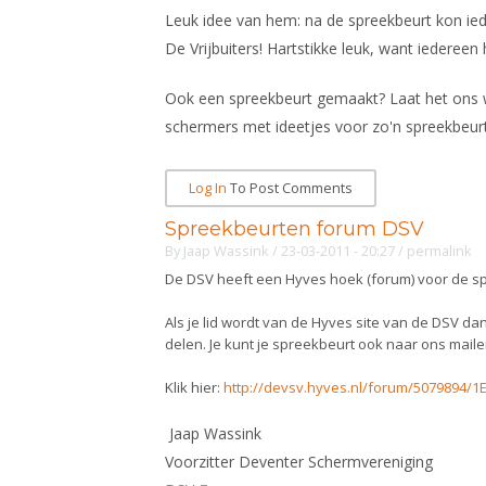
Leuk idee van hem: na de spreekbeurt kon ie
De Vrijbuiters! Hartstikke leuk, want iedere
Ook een spreekbeurt gemaakt? Laat het ons we
schermers met ideetjes voor zo'n spreekbeurt!
Log In
To Post Comments
Spreekbeurten forum DSV
By
Jaap Wassink
/ 23-03-2011 - 20:27
/
permalink
De DSV heeft een Hyves hoek (forum) voor de s
Als je lid wordt van de Hyves site van de DSV dan
delen. Je kunt je spreekbeurt ook naar ons mailen,
Klik hier:
http://devsv.hyves.nl/forum/5079894/1
Jaap Wassink
Voorzitter Deventer Schermvereniging