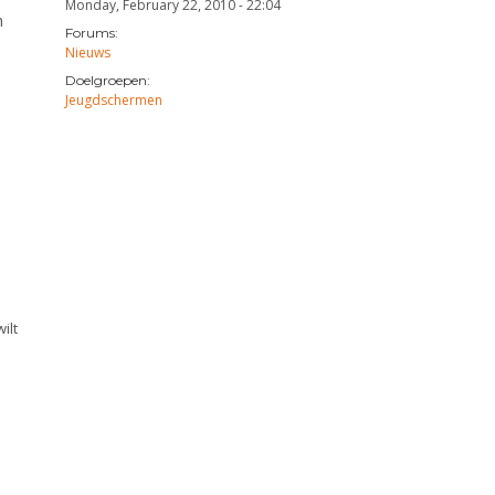
Monday, February 22, 2010 - 22:04
n
Forums:
Nieuws
Doelgroepen:
Jeugdschermen
ilt