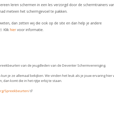
dereen leren schermen in een les verzorgd door de schermtrainers va
en had meteen het schermgevoel te pakken.
ten, dan zetten wij die ook op de site en dan help je andere
. Klik
hier
voor informatie.
preekbeurten van de jeugdleden van de Deventer Schermvereniging.
 kun je ze allemaal bekijken. We vinden het leuk als je jouw ervaring hier w
 dan komt die in het rijtje erbij te staan.
Erg/Spreekbeurten/
(link is external)