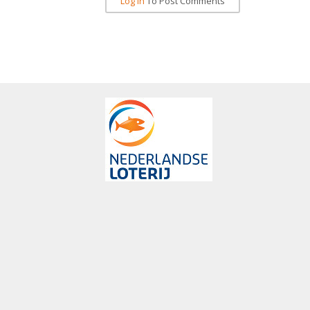
Log In
To Post Comments