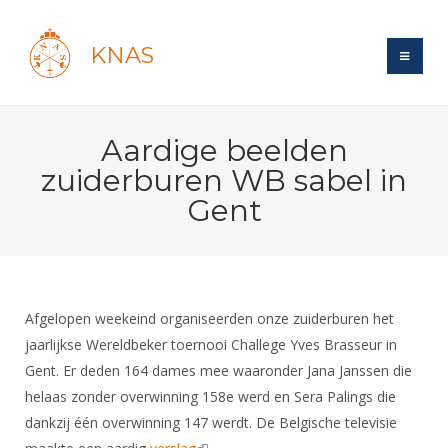
KNAS
Site
Aardige beelden
Bond
Login
zuiderburen WB sabel in
Schermen
Bond
Gent
Recent posts
Beleid
Topsport
Books
Breedtesport
Lidmaatschap
Polls
Introductie
Informatie
Wat is topsport
Tarieven
Forums
Recreatiesport
Afgelopen weekeind organiseerden onze zuiderburen het
Nieuws
Forums
Voor de jeugd
Reglementen
jaarlijkse Wereldbeker toernooi Challege Yves Brasseur in
Maandelijks archief
Veteranen
NK's
Gent. Er deden 164 dames mee waaronder Jana Janssen die
Spreekbeurtpakket
Ledencijfers
Zoek Vereniging
Forums
Lichtzwaardschermen
helaas zonder overwinning 158e werd en Sera Palings die
Evenement
Ouders en vereniging
Sponsors en Partners
Oranje
Schermforum
dankzij één overwinning 147 werdt. De Belgische televisie
Contact
Wedstrijdsport
Jeugdkampen