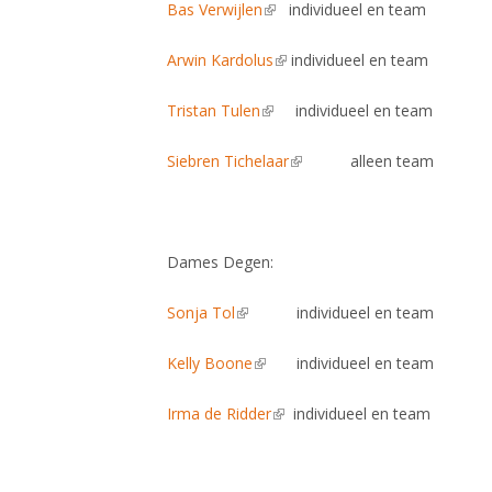
Bas Verwijlen
(link is external)
individueel en team
Arwin Kardolus
(link is external)
individueel en team
Tristan Tulen
(link is external)
individueel en team
Siebren Tichelaar
(link is external)
alleen team
Dames Degen:
Sonja Tol
(link is external)
individueel en team
Kelly Boone
(link is external)
individueel en team
Irma de Ridder
(link is external)
individueel en team