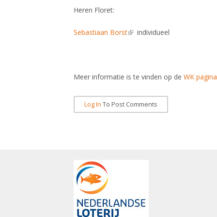
Heren Floret:
Sebastiaan Borst
(link is external)
individueel
Meer informatie is te vinden op de
WK pagina
Log In
To Post Comments