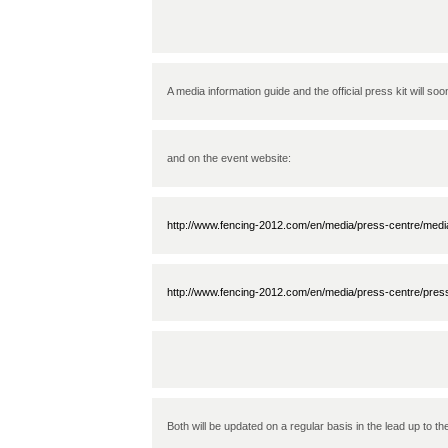
A media information guide and the official press kit will soo
and on the event website:
http://www.fencing-2012.com/en/media/press-centre/medi
http://www.fencing-2012.com/en/media/press-centre/press
Both will be updated on a regular basis in the lead up to th