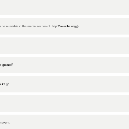
n be available in the media section of  
http://www.fie.org
(link is external)
a-guide
(link is external)
-kit
(link is external)
e event.