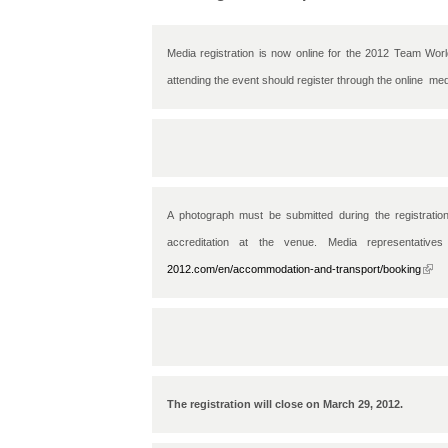
Media registration is now online for the 2012 Team Wor
attending the event should register through the online  med
A photograph must be submitted during the registration
accreditation at the venue. 
Media representativ
2012.com/en/accommodation-and-transport/booking
(link 
The registration will close on March 29, 2012.