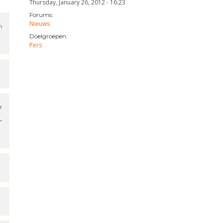
Thursday, January 26, 2012 - 16:23
Forums:
Nieuws
 
Doelgroepen:
nk is 
Pers
nal)
 
-