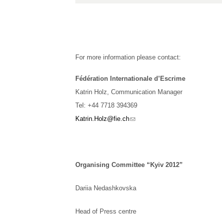
For more information please contact:
Fédération Internationale d’Escrime
Katrin Holz, Communication Manager
Tel: +44 7718 394369
(link sends e-mail)
Katrin.Holz@fie.ch
Organising Committee “Kyiv 2012”
Dariia Nedashkovska
Head of Press centre