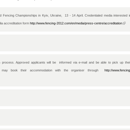
ld Fencing Championships in 
Kyiv
, Ukraine,  13 - 14 April. 
Credentialed media interested in
ia accreditation form 
http://www.fencing-2012.com/en/media/press-centre/accreditation
(li
exter
 process. Approved applicants will be  informed via e-mail and be able to pick up their
es may book their accommodation with the organiser through  
http://www.fencing
is external)