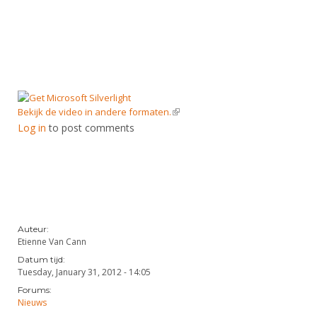
Alle Verenigingen
Opleidingen
Nieuws
Wedstrijdorganisatie
Tuchtzaken
Verenigingsondersteuning
Nieuws
Archief
Witte Vlekkenplan
Aanvragen van scheidsrechters
Infotheek
Oprichting Vereniging
Bekijk de video in andere formaten.
(link is external)
Scheidsrechterslijst
Log in
to post comments
Bibliotheek
Overschrijven leden
Import inschrijvingen uit Nahouw
ALV
Verwerk wedstrijduitslagen
Touché
NK organiseren
Promotie en logo
Auteur:
Etienne Van Cann
Datum tijd:
Geschiedenis van het schermen
Tuesday, January 31, 2012 - 14:05
Forums:
Nieuws