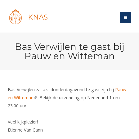
KNAS
Site
Bas Verwijlen te gast bij
Bond
Login
Pauw en Witteman
Schermen
Bond
Recent posts
Beleid
Topsport
Books
Breedtesport
Lidmaatschap
Polls
Introductie
Informatie
Bas Verwijlen zal a.s. donderdagavond te gast zijn bij
Pauw
Wat is topsport
Tarieven
Forums
en Witteman
Recreatiesport
(link is external)
. Bekijk de uitzending op Nederland 1 om
Nieuws
Forums
Voor de jeugd
Reglementen
23:00 uur.
Maandelijks archief
Veteranen
NK's
Spreekbeurtpakket
Ledencijfers
Zoek Vereniging
Forums
Lichtzwaardschermen
Veel kijkplezier!
Evenement
Ouders en vereniging
Sponsors en Partners
Oranje
Etienne Van Cann
Schermforum
Contact
Wedstrijdsport
Jeugdkampen