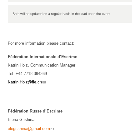
Both will be updated on a regular basis in the lead up to the event.
For more information please contact:
Fédération Internationale d’Escrime
Katrin Holz, Communication Manager
Tel: +44 7718 394369
(link sends e-mail)
Katrin.Holz@fie.ch
Fédération Russe d’Escrime
Elena Grishina
(link sends e-mail)
elegrishina@gmail.com