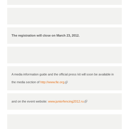
Alle Verenigingen
Opleidingen
Nieuws
Wedstrijdorganisatie
Tuchtzaken
Verenigingsondersteuning
Nieuws
Archief
Witte Vlekkenplan
Aanvragen van scheidsrechters
The registration will close on March 23, 2012.
Infotheek
Oprichting Vereniging
Scheidsrechterslijst
Bibliotheek
Overschrijven leden
Import inschrijvingen uit Nahouw
ALV
Verwerk wedstrijduitslagen
Touché
A media information guide and the official press kit will soon be available in 
NK organiseren
(link is external)
the media section of 
http://www.fie.org
Promotie en logo
and on the event website: 
www.juniorfencing2012.ru
(link is external)
Geschiedenis van het schermen