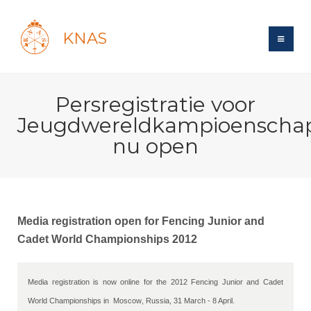
KNAS
Site
Persregistratie voor
Bond
Login
Jeugdwereldkampioenscha
Schermen
Bond
nu open
Recent posts
Beleid
Topsport
Books
Breedtesport
Lidmaatschap
Polls
Introductie
Informatie
Wat is topsport
Tarieven
Forums
Recreatiesport
Media registration open for Fencing Junior and
Nieuws
Forums
Voor de jeugd
Reglementen
Cadet World Championships 2012
Maandelijks archief
Veteranen
NK's
Spreekbeurtpakket
Ledencijfers
Zoek Vereniging
Forums
Lichtzwaardschermen
Evenement
Ouders en vereniging
Media registration is now online for the 2012 Fencing Junior and Cadet 
Sponsors en Partners
Oranje
Schermforum
Contact
World Championships in  
Moscow
, Russia, 31 March - 8 April.
Wedstrijdsport
Jeugdkampen