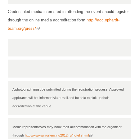
DBT
Nieuws
Website
Organisatie
NK organiseren
Ranglijsten
Brassardsysteem
Credentialed media interested in attending the event should register
FBT
Gebruiksvoorwaarden
Bestuur
Inschrijven
through the online media accreditation form
http://acc.ophardt-
SBT
Handleiding
Voor coaches en leraren
Commissies
(link is external)
team.org/press/
Reglementen
Talentontwikkeling
Historie
Nieuws
Ereleden
Materiaal
Nationale opleidingen
Leden van Verdiensten
Atletencommissie
Schermpaspoort
Internationale opleidingen
Vacatures
Rolstoelschermen
Internationale Titeltoernooien
Opleidingen
Bondsbureau
Internationale aanmeldingen
Wedstrijdkalender
Leraar
Contact
A photograph must be submitted during the registration process. Approved 
KNAS Keurmerk
applicants will be  informed via e-mail and be able to pick up their 
Voor scheidsrechters
Medewerkers
NK's
accreditation at the venue.
Nieuws
Samenwerking
JPT
Scheidsrechterslijst
Formulieren
JEC
Media representatives may book their accommodation with the organiser  
Scheidsrechter Documentatie
through 
http://www.juniorfencing2012.ru/hotel.shtml
(link is external)
Veteranenwedstrijden