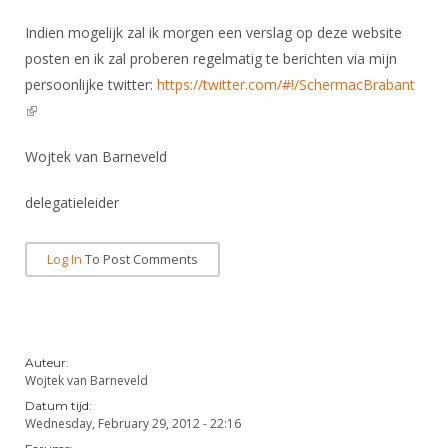
DBT
Nieuws
Website
Organisatie
NK organiseren
Ranglijsten
Indien mogelijk zal ik morgen een verslag op deze website
Brassardsysteem
FBT
Gebruiksvoorwaarden
Bestuur
posten en ik zal proberen regelmatig te berichten via mijn
Inschrijven
SBT
Handleiding
persoonlijke twitter:
https://twitter.com/#!/SchermacBrabant
Voor coaches en leraren
Commissies
Reglementen
(link is external)
Talentontwikkeling
Historie
Nieuws
Ereleden
Materiaal
Wojtek van Barneveld
Nationale opleidingen
Leden van Verdiensten
Atletencommissie
Schermpaspoort
Internationale opleidingen
Vacatures
delegatieleider
Rolstoelschermen
Internationale Titeltoernooien
Opleidingen
Bondsbureau
Internationale aanmeldingen
Log In
To Post Comments
Wedstrijdkalender
Leraar
Contact
KNAS Keurmerk
Voor scheidsrechters
Medewerkers
NK's
Nieuws
Samenwerking
Auteur:
JPT
Wojtek van Barneveld
Scheidsrechterslijst
Formulieren
Datum tijd:
JEC
Wednesday, February 29, 2012 - 22:16
Scheidsrechter Documentatie
Veteranenwedstrijden