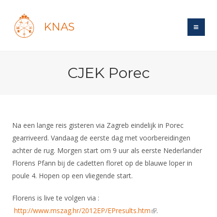
KNAS
Site
CJEK Porec
Bond
Login
Schermen
Bond
Recent posts
Beleid
Topsport
Books
Breedtesport
Na een lange reis gisteren via Zagreb eindelijk in Porec
Lidmaatschap
Polls
Introductie
gearriveerd. Vandaag de eerste dag met voorbereidingen
Informatie
Wat is topsport
Tarieven
achter de rug. Morgen start om 9 uur als eerste Nederlander
Forums
Recreatiesport
Nieuws
Forums
Florens Pfann bij de cadetten floret op de blauwe loper in
Voor de jeugd
Reglementen
Maandelijks archief
Veteranen
NK's
poule 4. Hopen op een vliegende start.
Spreekbeurtpakket
Ledencijfers
Zoek Vereniging
Forums
Lichtzwaardschermen
Evenement
Florens is live te volgen via :
Ouders en vereniging
Sponsors en Partners
Oranje
Schermforum
Contact
http://www.mszag.hr/2012EP/EPresults.htm
(link is external)
.
Wedstrijdsport
Jeugdkampen