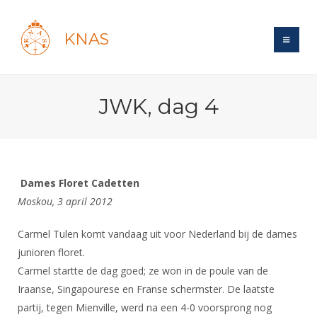
KNAS
Site
JWK, dag 4
Bond
Login
Schermen
Bond
Recent posts
Beleid
Topsport
Books
Breedtesport
Dames Floret Cadetten
Lidmaatschap
Polls
Introductie
Moskou, 3 april 2012
Informatie
Wat is topsport
Tarieven
Forums
Recreatiesport
Nieuws
Carmel Tulen komt vandaag uit voor Nederland bij de dames
Forums
Voor de jeugd
Reglementen
Maandelijks archief
Veteranen
junioren floret.
NK's
Spreekbeurtpakket
Ledencijfers
Zoek Vereniging
Carmel startte de dag goed; ze won in de poule van de
Forums
Lichtzwaardschermen
Evenement
Iraanse, Singapourese en Franse schermster. De laatste
Ouders en vereniging
Sponsors en Partners
Oranje
Schermforum
Contact
partij, tegen Mienville, werd na een 4-0 voorsprong nog
Wedstrijdsport
Jeugdkampen