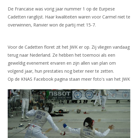
Alle Verenigingen
Opleidingen
De Francaise was vorig jaar nummer 1 op de Eurpese
Nieuws
Wedstrijdorganisatie
Tuchtzaken
Cadetten ranglijst. Haar kwaliteiten waren voor Carmel niet te
Verenigingsondersteuning
overwinnen, Ranvier won de partij met 15-7.
Nieuws
Archief
Witte Vlekkenplan
Aanvragen van scheidsrechters
Infotheek
Oprichting Vereniging
Voor de Cadetten floret zit het JWK er op. Zij vliegen vandaag
Scheidsrechterslijst
terug naar Nederland. Ze hebben het toernooi als een
Bibliotheek
Overschrijven leden
Import inschrijvingen uit Nahouw
geweldig evenement ervaren en zijn allen van plan om
ALV
volgend jaar, hun prestaties nog beter neer te zetten.
Verwerk wedstrijduitslagen
Touché
Op de KNAS Facebook pagina staan meer foto's van het JWK
NK organiseren
Promotie en logo
Geschiedenis van het schermen