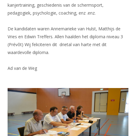
DBT
Nieuws
Website
kanjertraining, geschiedenis van de schermsport,
Organisatie
NK organiseren
Ranglijsten
Brassardsysteem
FBT
pedagogiek, psychologie, coaching, enz .enz.
Gebruiksvoorwaarden
Bestuur
Inschrijven
SBT
Handleiding
Voor coaches en leraren
Commissies
De kandidaten waren Annemarieke van Hulst, Matthijs de
Reglementen
Talentontwikkeling
Historie
Vries en Edwin Treffers. Allen haalden het diploma niveau 3
Nieuws
Ereleden
Materiaal
(Prévôt) Wij feliciteren dit drietal van harte met dit
Nationale opleidingen
Leden van Verdiensten
Atletencommissie
waardevolle diploma.
Schermpaspoort
Internationale opleidingen
Vacatures
Rolstoelschermen
Internationale Titeltoernooien
Ad van de Weg
Opleidingen
Bondsbureau
Internationale aanmeldingen
Wedstrijdkalender
Leraar
Contact
KNAS Keurmerk
Voor scheidsrechters
Medewerkers
NK's
Nieuws
Samenwerking
JPT
Scheidsrechterslijst
Formulieren
JEC
Scheidsrechter Documentatie
Veteranenwedstrijden