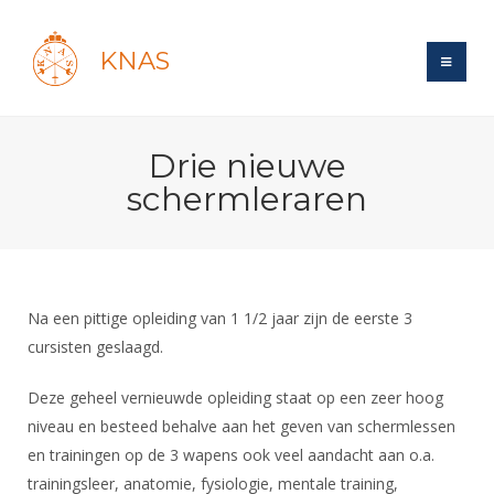
KNAS
Site
Drie nieuwe
Bond
Login
schermleraren
Schermen
Bond
Recent posts
Beleid
Topsport
Books
Breedtesport
Lidmaatschap
Polls
Introductie
Informatie
Na een pittige opleiding van 1 1/2 jaar zijn de eerste 3
Wat is topsport
Tarieven
Forums
cursisten geslaagd.
Recreatiesport
Nieuws
Forums
Voor de jeugd
Reglementen
Maandelijks archief
Veteranen
Deze geheel vernieuwde opleiding staat op een zeer hoog
NK's
Spreekbeurtpakket
Ledencijfers
Zoek Vereniging
Forums
niveau en besteed behalve aan het geven van schermlessen
Lichtzwaardschermen
Evenement
Ouders en vereniging
Sponsors en Partners
en trainingen op de 3 wapens ook veel aandacht aan o.a.
Oranje
Schermforum
Contact
trainingsleer, anatomie, fysiologie, mentale training,
Wedstrijdsport
Jeugdkampen