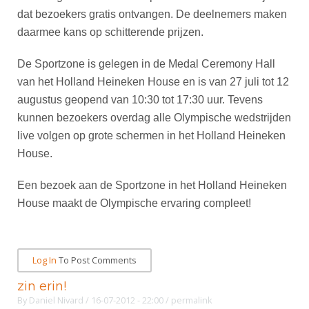
Alle Verenigingen
Opleidingen
dat bezoekers gratis ontvangen. De deelnemers maken
Nieuws
daarmee kans op schitterende prijzen.
Wedstrijdorganisatie
Tuchtzaken
Verenigingsondersteuning
Nieuws
Archief
De Sportzone is gelegen in de Medal Ceremony Hall
Witte Vlekkenplan
van het Holland Heineken House en is van 27 juli tot 12
Aanvragen van scheidsrechters
augustus geopend van 10:30 tot 17:30 uur. Tevens
Infotheek
Oprichting Vereniging
Scheidsrechterslijst
kunnen bezoekers overdag alle Olympische wedstrijden
Bibliotheek
Overschrijven leden
Import inschrijvingen uit Nahouw
live volgen op grote schermen in het Holland Heineken
ALV
House.
Verwerk wedstrijduitslagen
Touché
NK organiseren
Een bezoek aan de Sportzone in het Holland Heineken
House maakt de Olympische ervaring compleet!
Promotie en logo
Geschiedenis van het schermen
Log In
To Post Comments
zin erin!
By
Daniel Nivard
/ 16-07-2012 - 22:00
/
permalink