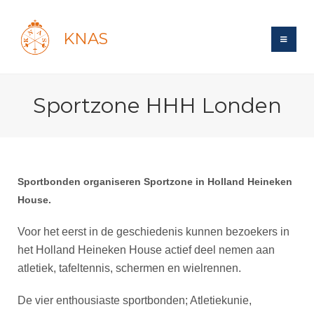
KNAS
Site
Sportzone HHH Londen
Bond
Login
Schermen
Bond
Recent posts
Beleid
Topsport
Books
Breedtesport
Sportbonden organiseren Sportzone in Holland Heineken
Lidmaatschap
Polls
Introductie
Informatie
House.
Wat is topsport
Tarieven
Forums
Recreatiesport
Nieuws
Voor het eerst in de geschiedenis kunnen bezoekers in
Forums
Voor de jeugd
Reglementen
Maandelijks archief
Veteranen
het Holland Heineken House actief deel nemen aan
NK's
Spreekbeurtpakket
Ledencijfers
Zoek Vereniging
atletiek, tafeltennis, schermen en wielrennen.
Forums
Lichtzwaardschermen
Evenement
Ouders en vereniging
Sponsors en Partners
Oranje
Schermforum
Contact
De vier enthousiaste sportbonden; Atletiekunie,
Wedstrijdsport
Jeugdkampen