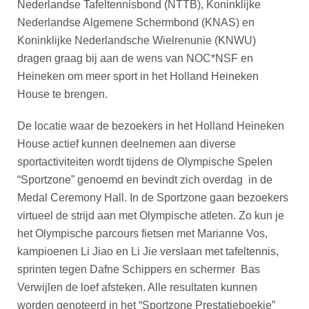
DBT
Nederlandse Tafeltennisbond (NTTB), Koninklijke
Nieuws
Website
Organisatie
NK organiseren
Ranglijsten
Brassardsysteem
Nederlandse Algemene Schermbond (KNAS) en
FBT
Gebruiksvoorwaarden
Bestuur
Koninklijke Nederlandsche Wielrenunie (KNWU)
Inschrijven
SBT
Handleiding
dragen graag bij aan de wens van NOC*NSF en
Voor coaches en leraren
Commissies
Reglementen
Heineken om meer sport in het Holland Heineken
Talentontwikkeling
Historie
Nieuws
Ereleden
House te brengen.
Materiaal
Nationale opleidingen
Leden van Verdiensten
Atletencommissie
Schermpaspoort
De locatie waar de bezoekers in het Holland Heineken
Internationale opleidingen
Vacatures
House actief kunnen deelnemen aan diverse
Rolstoelschermen
Internationale Titeltoernooien
Opleidingen
sportactiviteiten wordt tijdens de Olympische Spelen
Bondsbureau
Internationale aanmeldingen
“Sportzone” genoemd en bevindt zich overdag
in de
Wedstrijdkalender
Leraar
Medal Ceremony Hall. In de Sportzone gaan bezoekers
Contact
KNAS Keurmerk
virtueel de strijd aan met Olympische atleten. Zo kun je
Voor scheidsrechters
Medewerkers
NK's
het Olympische parcours fietsen met Marianne Vos,
Nieuws
Samenwerking
kampioenen Li Jiao en Li Jie verslaan met tafeltennis,
JPT
sprinten tegen Dafne Schippers en schermer
Bas
Scheidsrechterslijst
Formulieren
JEC
Verwijlen de loef afsteken. Alle resultaten kunnen
Scheidsrechter Documentatie
worden genoteerd in het “Sportzone Prestatieboekje”
Veteranenwedstrijden