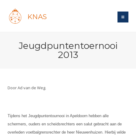
KNAS
Site
Jeugdpuntentoernooi
Bond
Login
2013
Schermen
Bond
Recent posts
Beleid
Topsport
Books
Breedtesport
Lidmaatschap
Polls
Introductie
Informatie
Door Ad van de Weg.
Wat is topsport
Tarieven
Forums
Recreatiesport
Nieuws
Forums
Voor de jeugd
Reglementen
Maandelijks archief
Veteranen
NK's
Spreekbeurtpakket
Ledencijfers
Zoek Vereniging
Tijdens het Jeugdpuntentournooi in Apeldoorn hebben alle
Forums
Lichtzwaardschermen
Evenement
Ouders en vereniging
schermers, ouders en scheidsrechters een salut gebracht aan de
Sponsors en Partners
Oranje
Schermforum
Contact
overleden voetbalgrensrechter de heer Nieuwenhuizen. Hierbij wilde
Wedstrijdsport
Jeugdkampen