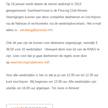
Alle Verenigingen
Opleidingen
Op 19 januari wordt alweer de eerste wedstrijd in 2013
Nieuws
georganiseerd. Gastheer/vrouw is de Fencing Club Almere.
Wedstrijdorganisatie
Tuchtzaken
Verenigingen kunnen aan deze competitie deelnemen en inschrijven,
Verenigingsondersteuning
Nieuws
Archief
via de Nahouw of rechtstreeks via de wedstrijdsecretaris. Het e-mail
Witte Vlekkenplan
Aanvragen van scheidsrechters
(link sends e-mail)
adres is :
advdweg@kpnmail.nl
Infotheek
Oprichting Vereniging
Scheidsrechterslijst
Ook dit jaar zijn de kosten voor deelname ongewijzigd, namelijk €
Bibliotheek
Overschrijven leden
Import inschrijvingen uit Nahouw
38,50 voor 10 wedstrijden . Uiteraard dient men lid van de KNAS te
ALV
Verwerk wedstrijduitslagen
zijn. Lees voor dat je gaat deelnemen de regels even door
Touché
(link is external)
op
www.fencingclubalmere.nl
.
NK organiseren
Promotie en logo
Voor alle wedstrijden is het zo dat je je van 12.00 uur tot 12.30 uur
kunt inschrijven. Wij beginnen om 13.00 uur. Alle wedstrijden zijn
uiterlijk om 16.00 uur afgelopen. Tot ziens in Almere!
Geschiedenis van het schermen