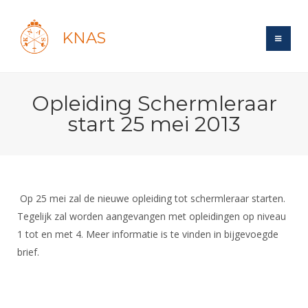
KNAS
Site
Opleiding Schermleraar
Bond
Login
start 25 mei 2013
Schermen
Bond
Recent posts
Beleid
Topsport
Books
Breedtesport
Lidmaatschap
Polls
Introductie
Informatie
Op 25 mei zal de nieuwe opleiding tot schermleraar starten.
Wat is topsport
Tarieven
Forums
Tegelijk zal worden aangevangen met opleidingen op niveau
Recreatiesport
Nieuws
Forums
Voor de jeugd
Reglementen
1 tot en met 4. Meer informatie is te vinden in bijgevoegde
Maandelijks archief
Veteranen
NK's
brief.
Spreekbeurtpakket
Ledencijfers
Zoek Vereniging
Forums
Lichtzwaardschermen
Evenement
Ouders en vereniging
Sponsors en Partners
Oranje
Schermforum
Contact
Wedstrijdsport
Jeugdkampen