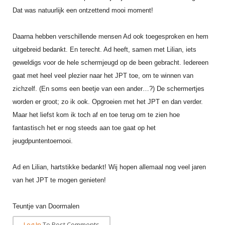
Alle Verenigingen
Opleidingen
Dat was natuurlijk een ontzettend mooi moment!
Nieuws
Wedstrijdorganisatie
Tuchtzaken
Daarna hebben verschillende mensen Ad ook toegesproken en hem
Verenigingsondersteuning
Nieuws
Archief
uitgebreid bedankt. En terecht. Ad heeft, samen met Lilian, iets
Witte Vlekkenplan
Aanvragen van scheidsrechters
geweldigs voor de hele schermjeugd op de been gebracht. Iedereen
Infotheek
Oprichting Vereniging
gaat met heel veel plezier naar het JPT toe, om te winnen van
Scheidsrechterslijst
zichzelf. (En soms een beetje van een ander…?) De schermertjes
Bibliotheek
Overschrijven leden
Import inschrijvingen uit Nahouw
worden er groot; zo ik ook. Opgroeien met het JPT en dan verder.
ALV
Maar het liefst kom ik toch af en toe terug om te zien hoe
Verwerk wedstrijduitslagen
Touché
fantastisch het er nog steeds aan toe gaat op het
NK organiseren
jeugdpuntentoernooi.
Promotie en logo
Ad en Lilian, hartstikke bedankt! Wij hopen allemaal nog veel jaren
van het JPT te mogen genieten!
Geschiedenis van het schermen
Teuntje van Doormalen
Log In
To Post Comments