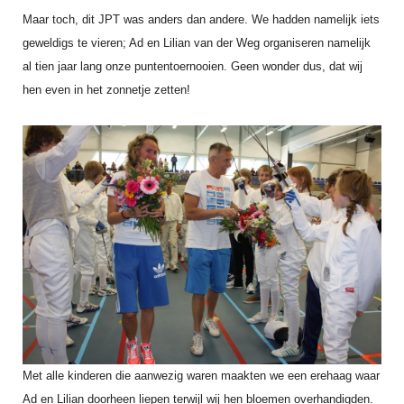
DBT
Nieuws
Website
Organisatie
Maar toch, dit JPT was anders dan andere. We hadden namelijk iets
NK organiseren
Ranglijsten
Brassardsysteem
FBT
Gebruiksvoorwaarden
geweldigs te vieren; Ad en Lilian van der Weg organiseren namelijk
Bestuur
Inschrijven
al tien jaar lang onze puntentoernooien. Geen wonder dus, dat wij
SBT
Handleiding
Voor coaches en leraren
Commissies
hen even in het zonnetje zetten!
Reglementen
Talentontwikkeling
Historie
Nieuws
Ereleden
Materiaal
Nationale opleidingen
Leden van Verdiensten
Atletencommissie
Schermpaspoort
Internationale opleidingen
Vacatures
Rolstoelschermen
Internationale Titeltoernooien
Opleidingen
Bondsbureau
Internationale aanmeldingen
Wedstrijdkalender
Leraar
Contact
KNAS Keurmerk
Voor scheidsrechters
Medewerkers
NK's
Nieuws
Samenwerking
JPT
Scheidsrechterslijst
Formulieren
JEC
Met alle kinderen die aanwezig waren maakten we een erehaag waar
Scheidsrechter Documentatie
Veteranenwedstrijden
Ad en Lilian doorheen liepen terwijl wij hen bloemen overhandigden.