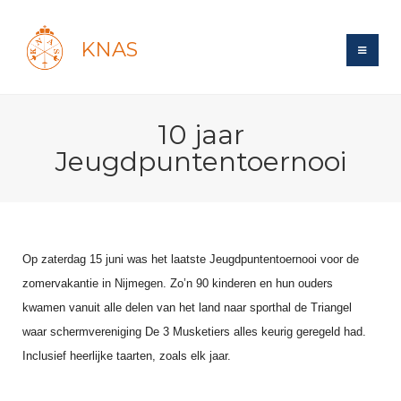
KNAS
Site
10 jaar
Bond
Login
Jeugdpuntentoernooi
Schermen
Bond
Recent posts
Beleid
Topsport
Books
Breedtesport
Lidmaatschap
Polls
Introductie
Informatie
Wat is topsport
Op zaterdag 15 juni was het laatste Jeugdpuntentoernooi voor de
Tarieven
Forums
Recreatiesport
zomervakantie in Nijmegen. Zo’n 90 kinderen en hun ouders
Nieuws
Forums
Voor de jeugd
Reglementen
kwamen vanuit alle delen van het land naar sporthal de Triangel
Maandelijks archief
Veteranen
NK's
waar schermvereniging De 3 Musketiers alles keurig geregeld had.
Spreekbeurtpakket
Ledencijfers
Zoek Vereniging
Forums
Lichtzwaardschermen
Inclusief heerlijke taarten, zoals elk jaar.
Evenement
Ouders en vereniging
Sponsors en Partners
Oranje
Schermforum
Contact
Wedstrijdsport
Jeugdkampen