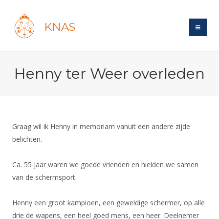
KNAS
Site
Henny ter Weer overleden
Bond
Login
Schermen
Bond
Recent posts
Beleid
Topsport
Books
Breedtesport
Graag wil ik Henny in memoriam vanuit een andere zijde
Lidmaatschap
Polls
Introductie
belichten.
Informatie
Wat is topsport
Tarieven
Forums
Recreatiesport
Nieuws
Forums
Ca. 55 jaar waren we goede vrienden en hielden we samen
Voor de jeugd
Reglementen
Maandelijks archief
Veteranen
NK's
van de schermsport.
Spreekbeurtpakket
Ledencijfers
Zoek Vereniging
Forums
Lichtzwaardschermen
Evenement
Ouders en vereniging
Sponsors en Partners
Henny een groot kampioen, een geweldige schermer, op alle
Oranje
Schermforum
Contact
drie de wapens, een heel goed mens, een heer. Deelnemer
Wedstrijdsport
Jeugdkampen