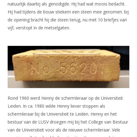
Alle Verenigingen
natuurlijk daarbij als genodigde. Hij had wat moois bedacht.
Opleidingen
Hij had tijdens de bouw stiekem een steen mee genomen. bij
Nieuws
Wedstrijdorganisatie
Tuchtzaken
de opening bracht hij die steen terug, nu met 10 briefjes van
Verenigingsondersteuning
Nieuws
vijf, verstopt in de metselgaten.
Archief
Witte Vlekkenplan
Aanvragen van scheidsrechters
Infotheek
Oprichting Vereniging
Scheidsrechterslijst
Bibliotheek
Overschrijven leden
Import inschrijvingen uit Nahouw
ALV
Verwerk wedstrijduitslagen
Touché
NK organiseren
Promotie en logo
Rond 1960 werd Henny de schermleraar op de Universiteit
Leiden. In ca. 1980 wilde Henny liever stoppen als
Geschiedenis van het schermen
schermleraar bij de Universiteit te Leiden. Henny en het
bestuur van de LUSV droegen mij bij het College van Bestuur
van de Universiteit voor als de nieuwe schermleraar. Vele