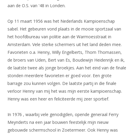
DBT
Nieuws
Website
aan de O.S. van '48 in Londen.
Organisatie
NK organiseren
Ranglijsten
Brassardsysteem
FBT
Gebruiksvoorwaarden
Bestuur
Inschrijven
Op 11 maart 1956 was het Nederlands Kampioenschap
SBT
Handleiding
Voor coaches en leraren
Commissies
sabel. Het gebeuren vond plaats in de mooie sportzaal van
Reglementen
Talentontwikkeling
Historie
het hoofdbureau van politie aan de Warmoesstraat in
Nieuws
Ereleden
Materiaal
Amsterdam. Vele sterke schermers uit het land deden mee.
Nationale opleidingen
Leden van Verdiensten
Atletencommissie
Schermpaspoort
Favorieten o.a. Henny, Willy Engelberts, Thom Thomassen,
Internationale opleidingen
Vacatures
de broers van Uden, Bert van Es, Boudewijn Heidenrijk en ik,
Rolstoelschermen
Internationale Titeltoernooien
de laatste twee als jonge broekjes. Aan het eind van de finale
Opleidingen
stonden meerdere favorieten er goed voor. Een grote
Bondsbureau
Internationale aanmeldingen
Wedstrijdkalender
Leraar
barrage zou kunnen volgen. De laatste partij in die finale
Contact
KNAS Keurmerk
verloor Henny van mij het was mijn eerste kampioenschap.
Voor scheidsrechters
Medewerkers
Henny was een heer en feliciteerde mij zeer sportief.
NK's
Nieuws
Samenwerking
JPT
In 1976 , waarbij vele genodigden, opende generaal Ferry
Scheidsrechterslijst
Formulieren
Meynderts na een jaar bouwen feestelijk mijn nieuw
JEC
Scheidsrechter Documentatie
gebouwde schermschool in Zoetermeer. Ook Henny was
Veteranenwedstrijden