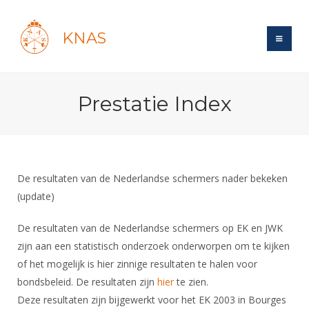
KNAS
Site
Prestatie Index
Bond
Login
Schermen
Bond
Recent posts
Beleid
Topsport
Books
Breedtesport
De resultaten van de Nederlandse schermers nader bekeken
Lidmaatschap
Polls
Introductie
(update)
Informatie
Wat is topsport
Tarieven
Forums
Recreatiesport
Nieuws
De resultaten van de Nederlandse schermers op EK en JWK
Forums
Voor de jeugd
Reglementen
Maandelijks archief
Veteranen
zijn aan een statistisch onderzoek onderworpen om te kijken
NK's
Spreekbeurtpakket
Ledencijfers
Zoek Vereniging
of het mogelijk is hier zinnige resultaten te halen voor
Forums
Lichtzwaardschermen
Evenement
bondsbeleid. De resultaten zijn
Ouders en vereniging
hier
te zien.
Sponsors en Partners
Oranje
Schermforum
Contact
Deze resultaten zijn bijgewerkt voor het EK 2003 in Bourges
Wedstrijdsport
Jeugdkampen