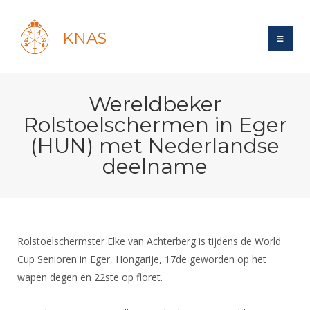
KNAS
Site
Wereldbeker
Bond
Login
Rolstoelschermen in Eger
Schermen
Bond
(HUN) met Nederlandse
Recent posts
Beleid
deelname
Topsport
Books
Breedtesport
Lidmaatschap
Polls
Introductie
Informatie
Wat is topsport
Tarieven
Forums
Recreatiesport
Nieuws
Forums
Voor de jeugd
Reglementen
Maandelijks archief
Rolstoelschermster Elke van Achterberg is tijdens de World
Veteranen
NK's
Spreekbeurtpakket
Cup Senioren in Eger, Hongarije, 17de geworden op het
Ledencijfers
Zoek Vereniging
Forums
Lichtzwaardschermen
wapen degen en 22ste op floret.
Evenement
Ouders en vereniging
Sponsors en Partners
Oranje
Schermforum
Contact
Wedstrijdsport
Jeugdkampen