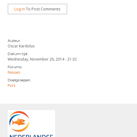
Alle Verenigingen
Opleidingen
Log In
To Post Comments
Nieuws
Wedstrijdorganisatie
Tuchtzaken
Verenigingsondersteuning
Nieuws
Archief
Witte Vlekkenplan
Aanvragen van scheidsrechters
Auteur:
Infotheek
Oprichting Vereniging
Oscar Kardolus
Scheidsrechterslijst
Datum tijd:
Bibliotheek
Overschrijven leden
Wednesday, November 26, 2014 - 21:32
Import inschrijvingen uit Nahouw
ALV
Forums:
Verwerk wedstrijduitslagen
Nieuws
Touché
Doelgroepen:
NK organiseren
Pers
Promotie en logo
Geschiedenis van het schermen