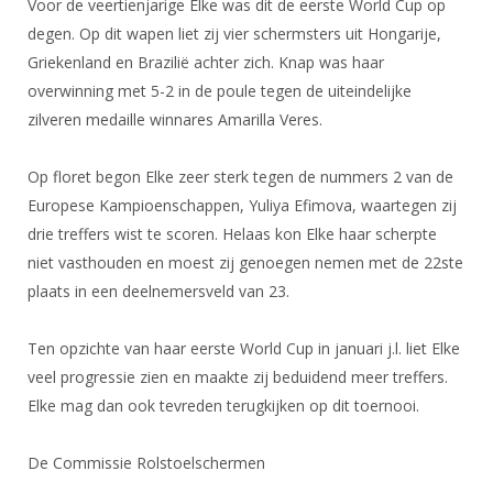
Voor de veertienjarige Elke was dit de eerste World Cup op
DBT
Nieuws
Website
Organisatie
NK organiseren
Ranglijsten
degen. Op dit wapen liet zij vier schermsters uit Hongarije,
Brassardsysteem
FBT
Gebruiksvoorwaarden
Bestuur
Griekenland en Brazilië achter zich. Knap was haar
Inschrijven
SBT
Handleiding
overwinning met 5-2 in de poule tegen de uiteindelijke
Voor coaches en leraren
Commissies
Reglementen
zilveren medaille winnares Amarilla Veres.
Talentontwikkeling
Historie
Nieuws
Ereleden
Materiaal
Nationale opleidingen
Op floret begon Elke zeer sterk tegen de nummers 2 van de
Leden van Verdiensten
Atletencommissie
Schermpaspoort
Europese Kampioenschappen, Yuliya Efimova, waartegen zij
Internationale opleidingen
Vacatures
Rolstoelschermen
drie treffers wist te scoren. Helaas kon Elke haar scherpte
Internationale Titeltoernooien
Opleidingen
niet vasthouden en moest zij genoegen nemen met de 22ste
Bondsbureau
Internationale aanmeldingen
plaats in een deelnemersveld van 23.
Wedstrijdkalender
Leraar
Contact
KNAS Keurmerk
Ten opzichte van haar eerste World Cup in januari j.l. liet Elke
Voor scheidsrechters
Medewerkers
NK's
veel progressie zien en maakte zij beduidend meer treffers.
Nieuws
Samenwerking
Elke mag dan ook tevreden terugkijken op dit toernooi.
JPT
Scheidsrechterslijst
Formulieren
JEC
De Commissie Rolstoelschermen
Scheidsrechter Documentatie
Veteranenwedstrijden