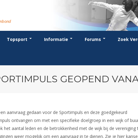
rmbond
Topsport
Informatie
Forums
Zoek Ver
cent posts
ganisatie
dstrijdsport
anje
or coaches en leraren
Evenement
Bondsbureau
Wedstrijdkalender
Atletencommissie
Voor scheidsrechters
oks
stuur
nglijsten
BT
euws
Contact
KNAS Keurmerk
Nieuws
lls
mmissies
schrijven
T
tionale opleidingen
Medewerkers
NK's
Scheidsrechterslijst
rums
eleden
glementen
T
ternationale opleidingen
Samenwerking
JPT
Scheidsrechter Documentatie
andelijks archief
den van Verdiensten
teriaal
lentontwikkeling
leidingen
Formulieren
JEC
Opleidingen
ORTIMPULS GEOPEND VANAF
catures
hermpaspoort
raar
Veteranenwedstrijden
Tuchtzaken
lstoelschermen
Archief
 een aanvraag gedaan voor de Sportimpuls en deze goedgekeurd
 impuls ontvangen om met een specifieke doelgroep in een wijk of buu
 het aantal leden en de betrokkenheid met de wijk bij de vereniging 
igingen weer mogelijk om een aanvraag in te dienen. Zie je hier kans