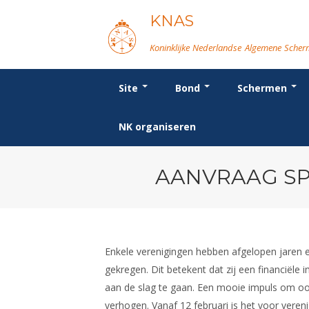
KNAS
Koninklijke Nederlandse Algemene Sche
Site
Bond
Schermen
Login
Bond
Breedtesport
Wat is topsport
Voor de jeugd
Forums
Re
Or
We
Or
Vo
NK organiseren
Beleid
Introductie
Nieuws
Spreekbeurtpakket
Schermforum
Bo
Be
Ra
D
Ni
Lidmaatschap
Recreatiesport
NK's
Ouders en vereniging
Nieuws
Po
Co
In
FB
Na
Tarieven
Veteranen
Jeugdkampen
Fo
Er
Re
SB
In
Reglementen
Lichtzwaardschermen
Brassardsysteem
Ma
Le
Ma
Ta
Op
AANVRAAG SP
Ledencijfers
Va
Sc
Le
Sponsors en Partners
Ro
Geschiedenis van het schermen
Enkele verenigingen hebben afgelopen jaren
gekregen. Dit betekent dat zij een financiële
aan de slag te gaan. Een mooie impuls om ook
verhogen. Vanaf 12 februari is het voor veren