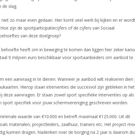
 de slag.
 niet zo maar even gedaan. Hier komt veel werk bij kijken en er word
oe zijn de sportparticipatiecijfers of de cijfers van Sociaal
e behoeftes van deze doelgroep?
e behoefte heeft om in beweging te komen dan liggen hier zeker kans
in totaal 9 miljoen euro beschikbaar voor sportaanbieders om aanbod te
 om een aanvraag in te dienen. Wanneer je aanbod wilt realiseren dien 
aarten. Hierop staan interventies die succesvol zijn gebleken in het
 deze aanvragen. Er staan zowel sport specifieke interventies op als
en sport specifiek voor jouw schermvereniging geschreven worden.
minimale waarde van €10.000 en betreft maximaal €125.000. Uit dit
s materialen, projectleiders, zaalhuur, trainers etc. Het project mo
andig kunnen dragen. Nadenken over de borging na 2 jaar is daarom du