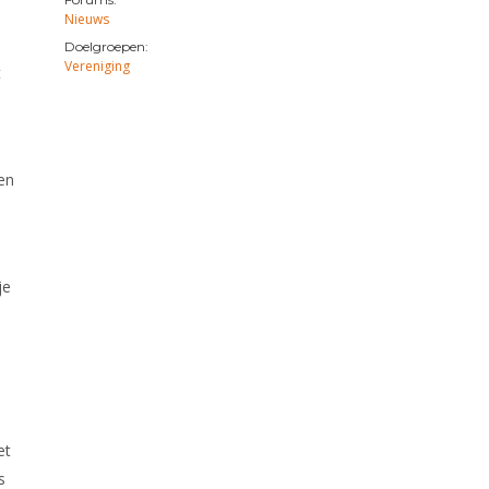
Nieuws
Doelgroepen:
Vereniging
t
en
je
et
s