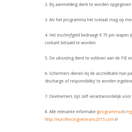
2. Bij aanmelding dient te worden opgegeven 
3. Als het programma het toelaat mag op m
4. Het inschrijfgeld bedraagt € 75 per wapen (i
contant betaald te worden.
5. De uitrusting dient te voldoen aan de FIE 
6. Schermers dienen bij de accreditatie hun pas
‘discharge of responsibility’ te worden ingelev
7. Deelnemers zijn zelf verantwoordelijk voor d
8. Alle relevante informatie (
programma
(link 
,
reg
http://eurofencingveterans2015.com
(link is e