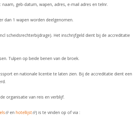
: naam, geb-datum, wapen, adres, e-mail adres en telnr.
eer dan 1 wapen worden deelgenomen.
ncl scheidsrechterbijdrage). Het inschrijfgeld dient bij de accreditatie
eisen. Tulpen op beide benen van de broek.
sport en nationale licentie te laten zien. Bij de accreditatie dient een
erd.
e organisatie van reis en verblijf.
is external)
els
(link is external)
en
hotellijst
(link is external)
) is te vinden op of via :
xternal)