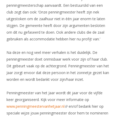
Alle Verenigingen
Opleidingen
penningmeesterschap aanvaardt. Een bestuurslid van een
Nieuws
club zegt dan ook: ‘Onze penningmeester heeft zijn nek
Wedstrijdorganisatie
Tuchtzaken
uitgestoken om de zaalhuur niet in één jaar enorm te laten
Verenigingsondersteuning
Nieuws
Archief
stijgen. De gemeente heeft door zijn argumenten besloten
Witte Vlekkenplan
Aanvragen van scheidsrechters
om dit nu gefaseerd te doen. Ook andere clubs die de zaal
Infotheek
Oprichting Vereniging
gebruiken als accommodatie hebben hier nu profijt van.’
Scheidsrechterslijst
Bibliotheek
Overschrijven leden
Import inschrijvingen uit Nahouw
Na deze en nog veel meer verhalen is het duidelijk. De
ALV
penningmeester doet onmisbaar werk voor zijn of haar club.
Verwerk wedstrijduitslagen
Touché
Dit gebeurt vaak op de achtergrond. Penningmeester van het
NK organiseren
Jaar zorgt ervoor dat deze persoon in het zonnetje gezet kan
Promotie en logo
worden en wordt bedankt voor zijn/haar inzet.
Penningmeester van het Jaar wordt dit jaar voor de vijfde
Geschiedenis van het schermen
keer georganiseerd. Kijk voor meer informatie op
www.penningmeestervanhetjaar.nl
(link is external)
en/of bedank hier op
speciale wijze jouw penningmeester door hem te nomineren