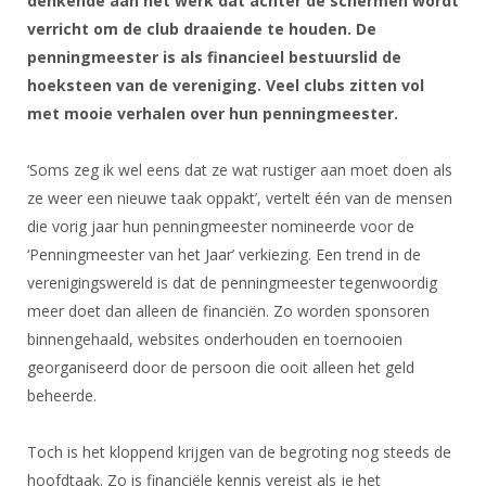
denkende aan het werk dat achter de schermen wordt
DBT
Nieuws
Website
Organisatie
NK organiseren
verricht om de club draaiende te houden. De
Ranglijsten
Brassardsysteem
FBT
Gebruiksvoorwaarden
penningmeester is als financieel bestuurslid de
Bestuur
Inschrijven
SBT
hoeksteen van de vereniging. Veel clubs zitten vol
Handleiding
Voor coaches en leraren
Commissies
Reglementen
met mooie verhalen over hun penningmeester.
Talentontwikkeling
Historie
Nieuws
Ereleden
Materiaal
‘Soms zeg ik wel eens dat ze wat rustiger aan moet doen als
Nationale opleidingen
Leden van Verdiensten
Atletencommissie
Schermpaspoort
ze weer een nieuwe taak oppakt’, vertelt één van de mensen
Internationale opleidingen
Vacatures
die vorig jaar hun penningmeester nomineerde voor de
Rolstoelschermen
Internationale Titeltoernooien
Opleidingen
‘Penningmeester van het Jaar’ verkiezing. Een trend in de
Bondsbureau
Internationale aanmeldingen
verenigingswereld is dat de penningmeester tegenwoordig
Wedstrijdkalender
Leraar
meer doet dan alleen de financiën. Zo worden sponsoren
Contact
KNAS Keurmerk
binnengehaald, websites onderhouden en toernooien
Voor scheidsrechters
Medewerkers
NK's
georganiseerd door de persoon die ooit alleen het geld
Nieuws
Samenwerking
beheerde.
JPT
Scheidsrechterslijst
Formulieren
JEC
Toch is het kloppend krijgen van de begroting nog steeds de
Scheidsrechter Documentatie
hoofdtaak. Zo is financiële kennis vereist als je het
Veteranenwedstrijden