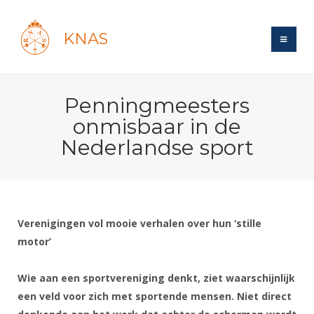
KNAS
Site
Penningmeesters
Bond
Login
onmisbaar in de
Schermen
Bond
Nederlandse sport
Recent posts
Beleid
Topsport
Books
Breedtesport
Lidmaatschap
Polls
Introductie
Informatie
Wat is topsport
Tarieven
Forums
Recreatiesport
Verenigingen vol mooie verhalen over hun ‘stille
Nieuws
Forums
Voor de jeugd
Reglementen
motor’
Maandelijks archief
Veteranen
NK's
Spreekbeurtpakket
Ledencijfers
Zoek Vereniging
Forums
Lichtzwaardschermen
Wie aan een sportvereniging denkt, ziet waarschijnlijk
Evenement
Ouders en vereniging
Sponsors en Partners
Oranje
Schermforum
een veld voor zich met sportende mensen. Niet direct
Contact
Wedstrijdsport
Jeugdkampen