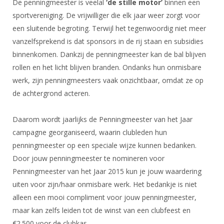
De penningmeester is veelal
DBT
‘de stille motor’
binnen een
Nieuws
Website
Organisatie
NK organiseren
Ranglijsten
sportvereniging. De vrijwilliger die elk jaar weer zorgt voor
Brassardsysteem
FBT
Gebruiksvoorwaarden
Bestuur
een sluitende begroting. Terwijl het tegenwoordig niet meer
Inschrijven
SBT
Handleiding
vanzelfsprekend is dat sponsors in de rij staan en subsidies
Voor coaches en leraren
Commissies
Reglementen
binnenkomen. Dankzij de penningmeester kan de bal blijven
Talentontwikkeling
Historie
Nieuws
Ereleden
rollen en het licht blijven branden. Ondanks hun onmisbare
Materiaal
Nationale opleidingen
werk, zijn penningmeesters vaak onzichtbaar, omdat ze op
Leden van Verdiensten
Atletencommissie
Schermpaspoort
de achtergrond acteren.
Internationale opleidingen
Vacatures
Rolstoelschermen
Internationale Titeltoernooien
Opleidingen
Daarom wordt jaarlijks de Penningmeester van het Jaar
Bondsbureau
Internationale aanmeldingen
campagne georganiseerd, waarin clubleden hun
Wedstrijdkalender
Leraar
Contact
penningmeester op een speciale wijze kunnen bedanken.
KNAS Keurmerk
Door jouw penningmeester te nomineren voor
Voor scheidsrechters
Medewerkers
NK's
Penningmeester van het Jaar 2015 kun je jouw waardering
Nieuws
Samenwerking
uiten voor zijn/haar onmisbare werk. Het bedankje is niet
JPT
alleen een mooi compliment voor jouw penningmeester,
Scheidsrechterslijst
Formulieren
JEC
maar kan zelfs leiden tot de winst van een clubfeest en
Scheidsrechter Documentatie
Veteranenwedstrijden
€2.500 voor de clubkas.