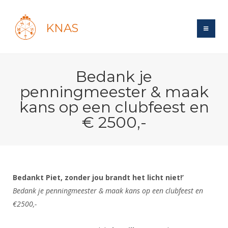
KNAS
Site
Bedank je
Bond
Login
penningmeester & maak
Schermen
Bond
kans op een clubfeest en
Recent posts
Beleid
€ 2500,-
Topsport
Books
Breedtesport
Lidmaatschap
Polls
Introductie
Informatie
Wat is topsport
Tarieven
Forums
Recreatiesport
Nieuws
Forums
Voor de jeugd
Reglementen
Maandelijks archief
Bedankt Piet, zonder jou brandt het licht niet!’
Veteranen
NK's
Spreekbeurtpakket
Bedank je penningmeester & maak kans op een clubfeest en
Ledencijfers
Zoek Vereniging
Forums
Lichtzwaardschermen
€2500,-
Evenement
Ouders en vereniging
Sponsors en Partners
Oranje
Schermforum
Contact
Wedstrijdsport
Jeugdkampen