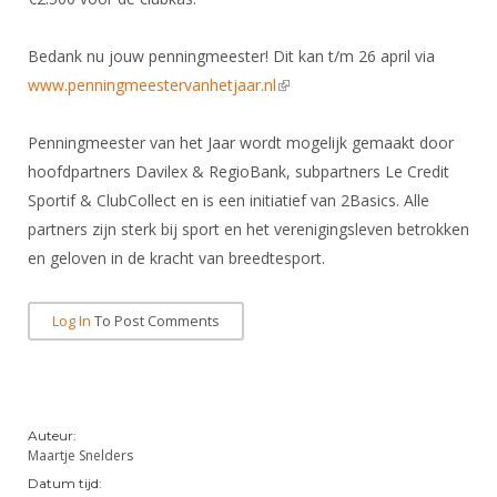
Alle Verenigingen
Opleidingen
Nieuws
Bedank nu jouw penningmeester! Dit kan t/m 26 april via
Wedstrijdorganisatie
Tuchtzaken
www.penningmeestervanhetjaar.nl
Verenigingsondersteuning
(link is external)
Nieuws
Archief
Witte Vlekkenplan
Aanvragen van scheidsrechters
Penningmeester van het Jaar wordt mogelijk gemaakt door
Infotheek
Oprichting Vereniging
hoofdpartners Davilex & RegioBank, subpartners Le Credit
Scheidsrechterslijst
Sportif & ClubCollect en is een initiatief van 2Basics. Alle
Bibliotheek
Overschrijven leden
Import inschrijvingen uit Nahouw
partners zijn sterk bij sport en het verenigingsleven betrokken
ALV
Verwerk wedstrijduitslagen
en geloven in de kracht van breedtesport.
Touché
NK organiseren
Log In
To Post Comments
Promotie en logo
Geschiedenis van het schermen
Auteur:
Maartje Snelders
Datum tijd: