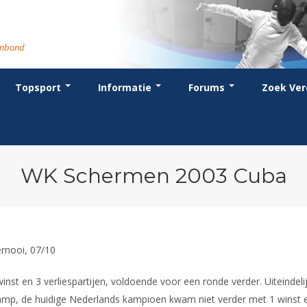
rmbond
Topsport
Informatie
Forums
Zoek Ver
cent posts
ganisatie
dstrijdsport
anje
or coaches en leraren
Evenement
Bondsbureau
Wedstrijdkalender
Atletencommissie
Voor scheidsrechters
oks
stuur
nglijsten
BT
euws
Contact
KNAS Keurmerk
Nieuws
lls
mmissies
schrijven
T
tionale opleidingen
Medewerkers
NK's
Scheidsrechterslijst
rums
eleden
glementen
T
ternationale opleidingen
Samenwerking
JPT
Scheidsrechter Documentatie
andelijks archief
den van Verdiensten
teriaal
lentontwikkeling
leidingen
Formulieren
JEC
Opleidingen
WK Schermen 2003 Cuba
catures
hermpaspoort
raar
Veteranenwedstrijden
Tuchtzaken
lstoelschermen
Archief
ernooi, 07/10
st en 3 verliespartijen, voldoende voor een ronde verder. Uiteindelij
mp, de huidige Nederlands kampioen kwam niet verder met 1 winst en 