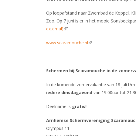
Op loopafstand naar Zwembad de Koppel, Kl
Zoo. Op 7 juni is er in het mooie Sonsbeekp
external)
(link is external)
)
www.scaramouche.nl
(link is external)
Schermen bij Scaramouche in de zomervak
In de komende zomervakantie van 18 juli t/m 
iedere dinsdagavond
van 19.00uur tot 21.3
Deelname is
gratis!
Arnhemse Schermvereniging Scaramouc
Olympus 11