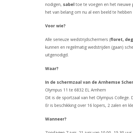
nodigen,
sabel
toe te voegen en het nieuwe p
het van belang om nu al een beeld te hebben 
Voor wie?
Alle serieuze wedstrijdschermers (
floret, de
kunnen en regelmatig wedstrijden (gaan) sche
uitgenodigd.
Waar?
In de schermzaal van de Arnhemse Sch
Olympus 11 te 6832 EL Arnhem
Dit is de sportzaal van het Olympus College. D
Er is beschikking over 16 lopers, 2 zalen en 
Wanneer?
Zondagen 7 juni, 21 juni van 10.00- 15.30 uur