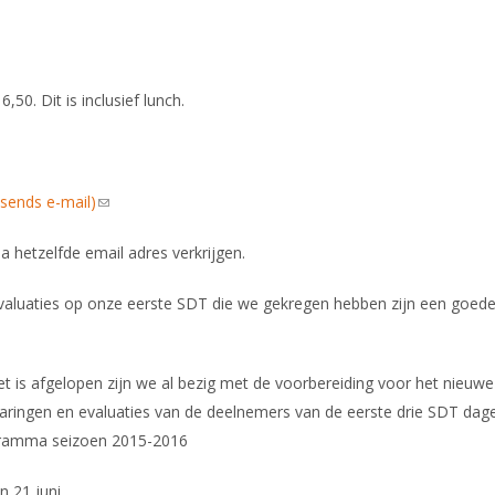
0. Dit is inclusief lunch.
sends e-mail)
(link sends e-mail)
ia hetzelfde email adres verkrijgen.
evaluaties op onze eerste SDT die we gekregen hebben zijn een goed
 is afgelopen zijn we al bezig met de voorbereiding voor het nieuwe
varingen en evaluaties van de deelnemers van de eerste drie SDT dag
ogramma seizoen 2015-2016
 21 juni.