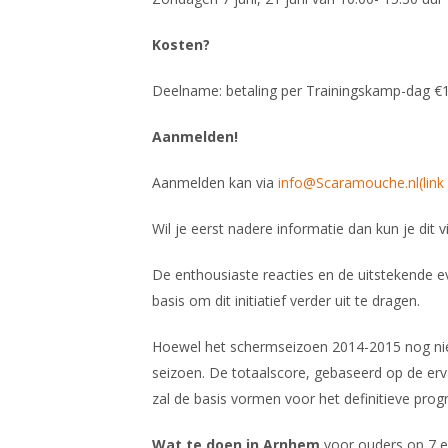
Kosten?
Deelname: betaling per Trainingskamp-dag €16,5
Aanmelden!
Aanmelden kan via
info@Scaramouche.nl(link 
Wil je eerst nadere informatie dan kun je dit v
De enthousiaste reacties en de uitstekende 
basis om dit initiatief verder uit te dragen.
Hoewel het schermseizoen 2014-2015 nog niet
seizoen. De totaalscore, gebaseerd op de er
zal de basis vormen voor het definitieve pr
Wat te doen in Arnhem
voor ouders op 7 en