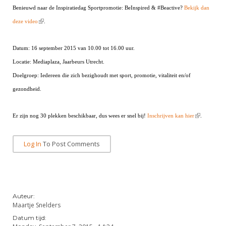
Alle Verenigingen
Benieuwd naar de Inspiratiedag Sportpromotie: BeInspired & #Beactive?
Opleidingen
Bekijk dan
Nieuws
(link is external)
deze video
.
Wedstrijdorganisatie
Tuchtzaken
Verenigingsondersteuning
Nieuws
Archief
Datum: 16 september 2015 van 10.00 tot 16.00 uur.
Witte Vlekkenplan
Aanvragen van scheidsrechters
Locatie: Mediaplaza, Jaarbeurs Utrecht.
Infotheek
Oprichting Vereniging
Doelgroep: Iedereen die zich bezighoudt met sport, promotie, vitaliteit en/of
Scheidsrechterslijst
gezondheid.
Bibliotheek
Overschrijven leden
Import inschrijvingen uit Nahouw
ALV
Verwerk wedstrijduitslagen
(link is
Er zijn nog 30 plekken beschikbaar, dus wees er snel bij!
Inschrijven kan hier
.
Touché
external)
NK organiseren
Log In
To Post Comments
Promotie en logo
Geschiedenis van het schermen
Auteur:
Maartje Snelders
Datum tijd: