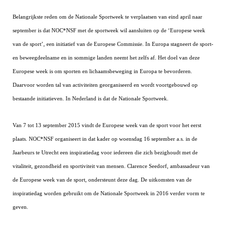
DBT
Nieuws
Website
Organisatie
NK organiseren
Ranglijsten
Brassardsysteem
Belangrijkste reden om de Nationale Sportweek te verplaatsen van eind april naar
FBT
Gebruiksvoorwaarden
Bestuur
september is dat NOC*NSF met de sportweek wil aansluiten op de ‘Europese week
Inschrijven
SBT
Handleiding
Voor coaches en leraren
van de sport’, een initiatief van de Europese Commissie. In Europa stagneert de sport-
Commissies
Reglementen
Talentontwikkeling
en beweegdeelname en in sommige landen neemt het zelfs af. Het doel van deze
Historie
Nieuws
Ereleden
Materiaal
Europese week is om sporten en lichaamsbeweging in Europa te bevorderen.
Nationale opleidingen
Leden van Verdiensten
Atletencommissie
Daarvoor worden tal van activiteiten georganiseerd en wordt voortgebouwd op
Schermpaspoort
Internationale opleidingen
bestaande initiatieven. In Nederland is dat de Nationale Sportweek.
Vacatures
Rolstoelschermen
Internationale Titeltoernooien
Opleidingen
Van 7 tot 13 september 2015 vindt de Europese week van de sport voor het eerst
Bondsbureau
Internationale aanmeldingen
Wedstrijdkalender
Leraar
plaats. NOC*NSF organiseert in dat kader op woensdag 16 september a.s. in de
Contact
KNAS Keurmerk
Jaarbeurs te Utrecht een inspiratiedag voor iedereen die zich bezighoudt met de
Voor scheidsrechters
Medewerkers
vitaliteit, gezondheid en sportiviteit van mensen. Clarence Seedorf, ambassadeur van
NK's
Nieuws
de Europese week van de sport, ondersteunt deze dag. De uitkomsten van de
Samenwerking
JPT
inspiratiedag worden gebruikt om de Nationale Sportweek in 2016 verder vorm te
Scheidsrechterslijst
Formulieren
JEC
geven.
Scheidsrechter Documentatie
Veteranenwedstrijden