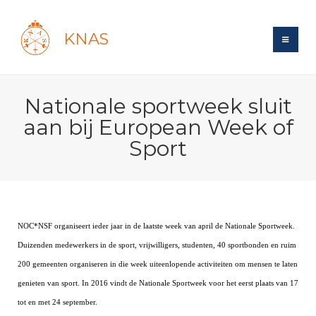
KNAS
Site
Nationale sportweek sluit
Bond
Login
aan bij European Week of
Schermen
Bond
Sport
Recent posts
Beleid
Topsport
Books
Breedtesport
Lidmaatschap
Polls
Introductie
Informatie
Wat is topsport
Tarieven
Forums
Recreatiesport
NOC*NSF organiseert ieder jaar in de laatste week van april de Nationale Sportweek.
Nieuws
Forums
Voor de jeugd
Reglementen
Maandelijks archief
Duizenden medewerkers in de sport, vrijwilligers, studenten, 40 sportbonden en ruim
Veteranen
NK's
Spreekbeurtpakket
Ledencijfers
200 gemeenten organiseren in die week uiteenlopende activiteiten om mensen te laten
Zoek Vereniging
Forums
Lichtzwaardschermen
Evenement
genieten van sport. In 2016 vindt de Nationale Sportweek voor het eerst plaats van 17
Ouders en vereniging
Sponsors en Partners
Oranje
Schermforum
Contact
tot en met 24 september.
Wedstrijdsport
Jeugdkampen