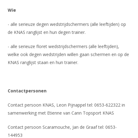
Alle Verenigingen
Opleidingen
Wie
Nieuws
Wedstrijdorganisatie
Tuchtzaken
Verenigingsondersteuning
- alle serieuze degen wedstrijdschermers (alle leeftijden) op
Nieuws
Archief
de KNAS ranglijst en hun degen trainer.
Witte Vlekkenplan
Aanvragen van scheidsrechters
Infotheek
Oprichting Vereniging
- alle serieuze floret wedstrijdschermers (alle leeftijden),
Scheidsrechterslijst
welke ook degen wedstrijden willen gaan schermen en op de
Bibliotheek
Overschrijven leden
Import inschrijvingen uit Nahouw
KNAS ranglijst staan en hun trainer.
ALV
Verwerk wedstrijduitslagen
Touché
NK organiseren
Contactpersonen
Promotie en logo
Contact persoon KNAS, Leon Pijnappel tel: 0653-622322 in
samenwerking met Etienne van Cann Topsport KNAS
Geschiedenis van het schermen
Contact persoon Scaramouche, Jan de Graaf tel: 0653-
144953