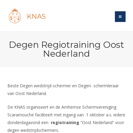
KNAS
Site
Degen Regiotraining Oost
Bond
Login
Nederland
Schermen
Bond
Recent posts
Beleid
Topsport
Books
Breedtesport
Lidmaatschap
Polls
Introductie
Informatie
Beste Degen wedstrijd-schermer en Degen- schermleraar
Wat is topsport
Tarieven
Forums
van Oost Nederland.
Recreatiesport
Nieuws
Forums
Voor de jeugd
Reglementen
Maandelijks archief
Veteranen
De KNAS organiseert en de Arnhemse Schermvereniging
NK's
Spreekbeurtpakket
Ledencijfers
Zoek Vereniging
Forums
Scaramouche faciliteert met ingang van 1 oktober a.s. iedere
Lichtzwaardschermen
Evenement
Ouders en vereniging
Sponsors en Partners
donderdagavond een
regiotraining
“Oost Nederland” voor
Oranje
Schermforum
Contact
degen wedstrijdschermers.
Wedstrijdsport
Jeugdkampen