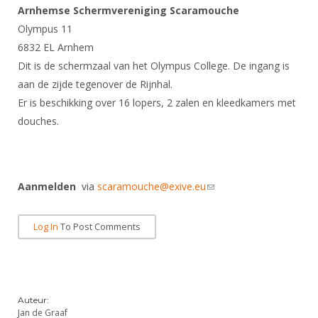
Arnhemse Schermvereniging Scaramouche
Olympus 11
6832 EL Arnhem
Dit is de schermzaal van het Olympus College. De ingang is
aan de zijde tegenover de Rijnhal.
Er is beschikking over 16 lopers, 2 zalen en kleedkamers met
douches.
Aanmelden
via
scaramouche@exive.eu
(link sends e-mail)
Log In
To Post Comments
Auteur:
Jan de Graaf