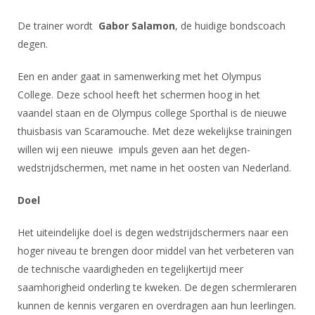
DBT
Nieuws
Website
Organisatie
NK organiseren
Ranglijsten
Brassardsysteem
De trainer wordt
Gabor Salamon
, de huidige bondscoach
FBT
Gebruiksvoorwaarden
Bestuur
degen.
Inschrijven
SBT
Handleiding
Voor coaches en leraren
Commissies
Reglementen
Een en ander gaat in samenwerking met het Olympus
Talentontwikkeling
Historie
Nieuws
Ereleden
College. Deze school heeft het schermen hoog in het
Materiaal
Nationale opleidingen
vaandel staan en de Olympus college Sporthal is de nieuwe
Leden van Verdiensten
Atletencommissie
Schermpaspoort
thuisbasis van Scaramouche. Met deze wekelijkse trainingen
Internationale opleidingen
Vacatures
Rolstoelschermen
willen wij een nieuwe impuls geven aan het degen-
Internationale Titeltoernooien
Opleidingen
wedstrijdschermen, met name in het oosten van Nederland.
Bondsbureau
Internationale aanmeldingen
Wedstrijdkalender
Leraar
Doel
Contact
KNAS Keurmerk
Voor scheidsrechters
Medewerkers
Het uiteindelijke doel is degen wedstrijdschermers naar een
NK's
hoger niveau te brengen door middel van het verbeteren van
Nieuws
Samenwerking
JPT
de technische vaardigheden en tegelijkertijd meer
Scheidsrechterslijst
Formulieren
saamhorigheid onderling te kweken. De degen schermleraren
JEC
Scheidsrechter Documentatie
kunnen de kennis vergaren en overdragen aan hun leerlingen.
Veteranenwedstrijden