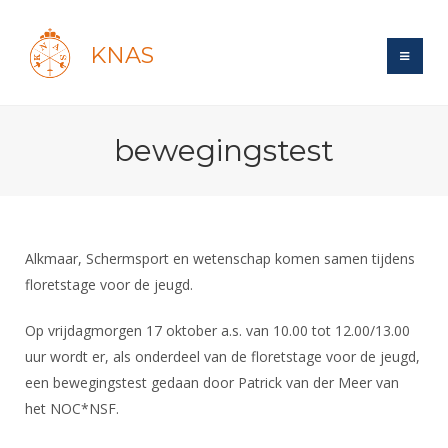
KNAS
Site
bewegingstest
Bond
Login
Schermen
Bond
Recent posts
Beleid
Topsport
Books
Breedtesport
Alkmaar, Schermsport en wetenschap komen samen tijdens
Lidmaatschap
Polls
Introductie
floretstage voor de jeugd.
Informatie
Wat is topsport
Tarieven
Forums
Recreatiesport
Nieuws
Op vrijdagmorgen 17 oktober a.s. van 10.00 tot 12.00/13.00
Forums
Voor de jeugd
Reglementen
Maandelijks archief
Veteranen
uur wordt er, als onderdeel van de floretstage voor de jeugd,
NK's
Spreekbeurtpakket
Ledencijfers
Zoek Vereniging
een bewegingstest gedaan door Patrick van der Meer van
Forums
Lichtzwaardschermen
Evenement
het NOC*NSF.
Ouders en vereniging
Sponsors en Partners
Oranje
Schermforum
Contact
Wedstrijdsport
Jeugdkampen