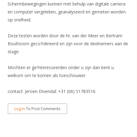
DBT
Nieuws
Website
Schermbewegingen kunnen met behulp van digitale camera
Organisatie
NK organiseren
Ranglijsten
Brassardsysteem
en computer vergeleken, geanalyseerd en gemeten worden
FBT
Gebruiksvoorwaarden
Bestuur
op snelheid.
Inschrijven
SBT
Handleiding
Voor coaches en leraren
Commissies
Reglementen
Talentontwikkeling
Deze testen worden door de hr. van der Meer en Bertram
Historie
Nieuws
Ereleden
Materiaal
Bouthoorn geco?rdineerd en zijn voor de deelnemers aan de
Nationale opleidingen
Leden van Verdiensten
Atletencommissie
stage.
Schermpaspoort
Internationale opleidingen
Vacatures
Rolstoelschermen
Mochten er ge?nteresseerden onder u zijn dan bent u
Internationale Titeltoernooien
Opleidingen
welkom om te komen als toeschouwer.
Bondsbureau
Internationale aanmeldingen
Wedstrijdkalender
Leraar
Contact
contact: Jeroen Divendal: +31 (06) 51783516
KNAS Keurmerk
Voor scheidsrechters
Medewerkers
NK's
Log In
To Post Comments
Nieuws
Samenwerking
JPT
Scheidsrechterslijst
Formulieren
JEC
Scheidsrechter Documentatie
Veteranenwedstrijden