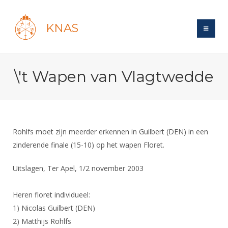
KNAS
Site
\'t Wapen van Vlagtwedde
Bond
Login
Schermen
Bond
Recent posts
Beleid
Topsport
Books
Breedtesport
Rohlfs moet zijn meerder erkennen in Guilbert (DEN) in een
Lidmaatschap
Polls
Introductie
zinderende finale (15-10) op het wapen Floret.
Informatie
Wat is topsport
Tarieven
Forums
Recreatiesport
Nieuws
Uitslagen, Ter Apel, 1/2 november 2003
Forums
Voor de jeugd
Reglementen
Maandelijks archief
Veteranen
NK's
Spreekbeurtpakket
Ledencijfers
Zoek Vereniging
Heren floret individueel:
Forums
Lichtzwaardschermen
Evenement
1) Nicolas Guilbert (DEN)
Ouders en vereniging
Sponsors en Partners
Oranje
Schermforum
Contact
2) Matthijs Rohlfs
Wedstrijdsport
Jeugdkampen