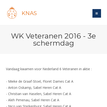
KNAS
Site
WK Veteranen 2016 - 3e
Bond
Login
schermdag
Schermen
Bond
Recent posts
Beleid
Topsport
Books
Breedtesport
Lidmaatschap
Polls
Introductie
Informatie
Vandaag kwamen voor Nederland 6 Veteranen in aktie :
Wat is topsport
Tarieven
Forums
Recreatiesport
Nieuws
Forums
Voor de jeugd
Reglementen
- Mieke de Graaf-Stoel, Floret Dames Cat A
Maandelijks archief
Veteranen
NK's
- Anton Oskamp, Sabel Heren Cat A
Spreekbeurtpakket
Ledencijfers
Zoek Vereniging
Forums
Lichtzwaardschermen
- Christian van Haselen, Sabel Heren Cat A
Evenement
Ouders en vereniging
Sponsors en Partners
Oranje
- Aleh Pimenau, Sabel Heren Cat A
Schermforum
Contact
Wedstrijdsport
- Nico van Sterkenburg, Sabel Heren Cat A
Jeugdkampen