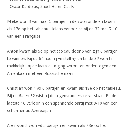
DBT
Nieuws
Website
Organisatie
- Oscar Kardolus, Sabel Heren Cat B
NK organiseren
Ranglijsten
Brassardsysteem
FBT
Gebruiksvoorwaarden
Bestuur
Inschrijven
Mieke won 3 van haar 5 partijen in de voorronde en kwam
SBT
Handleiding
Voor coaches en leraren
Commissies
als 17e op het tableau. Helaas verloor ze bij de 32 met 7-10
Reglementen
Talentontwikkeling
Historie
Nieuws
van een Française.
Ereleden
Materiaal
Nationale opleidingen
Leden van Verdiensten
Atletencommissie
Schermpaspoort
Anton kwam als 5e op het tableau door 5 van zijn 6 partijen
Internationale opleidingen
Vacatures
te winnen. Bij de 64 had hij vrijstelling en bij de 32 won hij
Rolstoelschermen
Internationale Titeltoernooien
makkelijk. Bij de laatste 16 ging Anton ten onder tegen een
Opleidingen
Bondsbureau
Amerikaan met een Russische naam.
Internationale aanmeldingen
Wedstrijdkalender
Leraar
Contact
KNAS Keurmerk
Christian won 4 vd 6 partijen en kwam als 18e op het tableau.
Voor scheidsrechters
Medewerkers
Bij de 64 en 32 wist hij de tegenstanders te verslaan. Bij de
NK's
Nieuws
laatste 16 verloor in een spannende partij met 9-10 van een
Samenwerking
JPT
schermer uit Azerbaijan.
Scheidsrechterslijst
Formulieren
JEC
Scheidsrechter Documentatie
Aleh won 3 won vd 5 partijen en kwam als 28e op het
Veteranenwedstrijden