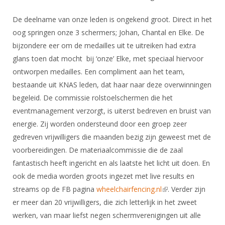
DBT
Nieuws
Website
Organisatie
NK organiseren
Ranglijsten
Brassardsysteem
De deelname van onze leden is ongekend groot. Direct in het
FBT
Gebruiksvoorwaarden
Bestuur
oog springen onze 3 schermers; Johan, Chantal en Elke. De
Inschrijven
SBT
Handleiding
Voor coaches en leraren
bijzondere eer om de medailles uit te uitreiken had extra
Commissies
Reglementen
Talentontwikkeling
glans toen dat mocht bij ‘onze’ Elke, met speciaal hiervoor
Historie
Nieuws
Ereleden
Materiaal
ontworpen medailles. Een compliment aan het team,
Nationale opleidingen
Leden van Verdiensten
Atletencommissie
bestaande uit KNAS leden, dat haar naar deze overwinningen
Schermpaspoort
begeleid. De commissie rolstoelschermen die het
Internationale opleidingen
Vacatures
Rolstoelschermen
eventmanagement verzorgt, is uiterst bedreven en bruist van
Internationale Titeltoernooien
Opleidingen
energie. Zij worden ondersteund door een groep zeer
Bondsbureau
Internationale aanmeldingen
Wedstrijdkalender
Leraar
gedreven vrijwilligers die maanden bezig zijn geweest met de
Contact
voorbereidingen. De materiaalcommissie die de zaal
KNAS Keurmerk
Voor scheidsrechters
fantastisch heeft ingericht en als laatste het licht uit doen. En
Medewerkers
NK's
ook de media worden groots ingezet met live results en
Nieuws
Samenwerking
JPT
streams op de FB pagina
wheelchairfencing.nl
(link is external)
. Verder zijn
Scheidsrechterslijst
Formulieren
er meer dan 20 vrijwilligers, die zich letterlijk in het zweet
JEC
werken, van maar liefst negen schermverenigingen uit alle
Scheidsrechter Documentatie
Veteranenwedstrijden