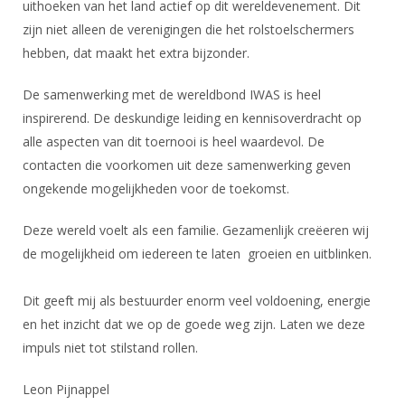
Alle Verenigingen
uithoeken van het land actief op dit wereldevenement. Dit
Opleidingen
zijn niet alleen de verenigingen die het rolstoelschermers
Nieuws
Wedstrijdorganisatie
Tuchtzaken
hebben, dat maakt het extra bijzonder.
Verenigingsondersteuning
Nieuws
Archief
De samenwerking met de wereldbond IWAS is heel
Witte Vlekkenplan
Aanvragen van scheidsrechters
inspirerend. De deskundige leiding en kennisoverdracht op
Infotheek
Oprichting Vereniging
alle aspecten van dit toernooi is heel waardevol. De
Scheidsrechterslijst
Bibliotheek
contacten die voorkomen uit deze samenwerking geven
Overschrijven leden
Import inschrijvingen uit Nahouw
ongekende mogelijkheden voor de toekomst.
ALV
Verwerk wedstrijduitslagen
Touché
Deze wereld voelt als een familie. Gezamenlijk creëeren wij
NK organiseren
de mogelijkheid om iedereen te laten groeien en uitblinken.
Promotie en logo
Dit geeft mij als bestuurder enorm veel voldoening, energie
en het inzicht dat we op de goede weg zijn. Laten we deze
Geschiedenis van het schermen
impuls niet tot stilstand rollen.
Leon Pijnappel