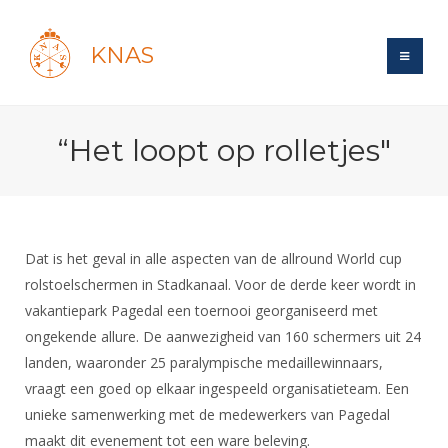
KNAS
Site
“Het loopt op rolletjes"
Bond
Login
Schermen
Bond
Recent posts
Beleid
Topsport
Books
Breedtesport
Dat is het geval in alle aspecten van de allround World cup
Lidmaatschap
Polls
Introductie
rolstoelschermen in Stadkanaal. Voor de derde keer wordt in
Informatie
Wat is topsport
Tarieven
vakantiepark Pagedal een toernooi georganiseerd met
Forums
Recreatiesport
Nieuws
Forums
ongekende allure. De aanwezigheid van 160 schermers uit 24
Voor de jeugd
Reglementen
Maandelijks archief
Veteranen
NK's
landen, waaronder 25 paralympische medaillewinnaars,
Spreekbeurtpakket
Ledencijfers
Zoek Vereniging
Forums
Lichtzwaardschermen
vraagt een goed op elkaar ingespeeld organisatieteam. Een
Evenement
Ouders en vereniging
Sponsors en Partners
unieke samenwerking met de medewerkers van Pagedal
Oranje
Schermforum
Contact
maakt dit evenement tot een ware beleving.
Wedstrijdsport
Jeugdkampen