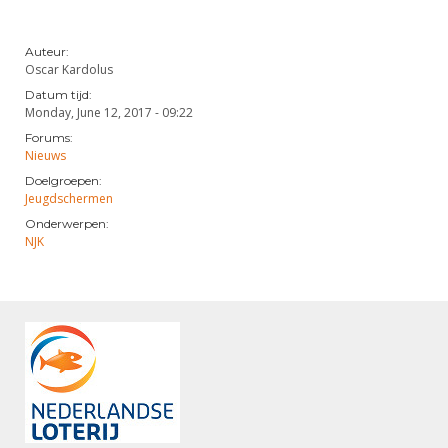
Alle Verenigingen
Opleidingen
Nieuws
Wedstrijdorganisatie
Auteur:
Tuchtzaken
Oscar Kardolus
Verenigingsondersteuning
Nieuws
Archief
Datum tijd:
Witte Vlekkenplan
Monday, June 12, 2017 - 09:22
Aanvragen van scheidsrechters
Forums:
Infotheek
Oprichting Vereniging
Nieuws
Scheidsrechterslijst
Bibliotheek
Doelgroepen:
Overschrijven leden
Import inschrijvingen uit Nahouw
Jeugdschermen
ALV
Onderwerpen:
Verwerk wedstrijduitslagen
NJK
Touché
NK organiseren
Promotie en logo
Geschiedenis van het schermen