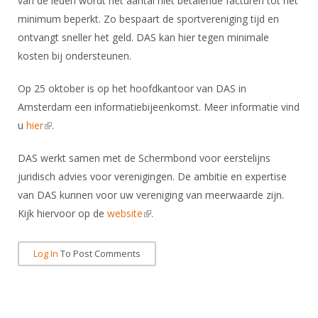
van de leden wordt het aantal niet betalende facturen tot het
DBT
Nieuws
Website
Organisatie
NK organiseren
minimum beperkt. Zo bespaart de sportvereniging tijd en
Ranglijsten
Brassardsysteem
FBT
Gebruiksvoorwaarden
ontvangt sneller het geld. DAS kan hier tegen minimale
Bestuur
Inschrijven
SBT
kosten bij ondersteunen.
Handleiding
Voor coaches en leraren
Commissies
Reglementen
Talentontwikkeling
Historie
Nieuws
Op 25 oktober is op het hoofdkantoor van DAS in
Ereleden
Materiaal
Amsterdam een informatiebijeenkomst. Meer informatie vind
Nationale opleidingen
Leden van Verdiensten
Atletencommissie
Schermpaspoort
u
hier
(link is external)
.
Internationale opleidingen
Vacatures
Rolstoelschermen
DAS werkt samen met de Schermbond voor eerstelijns
Internationale Titeltoernooien
Opleidingen
juridisch advies voor verenigingen. De ambitie en expertise
Bondsbureau
Internationale aanmeldingen
Wedstrijdkalender
Leraar
van DAS kunnen voor uw vereniging van meerwaarde zijn.
Contact
Kijk hiervoor op de
KNAS Keurmerk
website
(link is external)
.
Voor scheidsrechters
Medewerkers
NK's
Nieuws
Log In
To Post Comments
Samenwerking
JPT
Scheidsrechterslijst
Formulieren
JEC
Scheidsrechter Documentatie
Veteranenwedstrijden