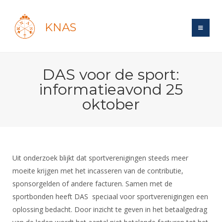
KNAS
Site
DAS voor de sport:
Bond
Login
informatieavond 25
Schermen
Bond
oktober
Recent posts
Beleid
Topsport
Books
Breedtesport
Lidmaatschap
Polls
Introductie
Informatie
Wat is topsport
Tarieven
Forums
Recreatiesport
Uit onderzoek blijkt dat sportverenigingen steeds meer
Nieuws
Forums
Voor de jeugd
Reglementen
moeite krijgen met het incasseren van de contributie,
Maandelijks archief
Veteranen
NK's
sponsorgelden of andere facturen. Samen met de
Spreekbeurtpakket
Ledencijfers
Zoek Vereniging
Forums
Lichtzwaardschermen
sportbonden heeft DAS speciaal voor sportverenigingen een
Evenement
Ouders en vereniging
Sponsors en Partners
Oranje
Schermforum
oplossing bedacht. Door inzicht te geven in het betaalgedrag
Contact
Wedstrijdsport
Jeugdkampen