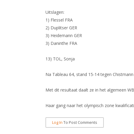
Uitslagen:
1) Flessel FRA
2) Duplitser GER
3) Heidemann GER
3) Daninthe FRA
13) TOL, Sonja
Na Tableau 64, stand 15-14 tegen Chistmann G
Met dit resultaat daalt ze in het algemeen WB
Haar gang naar het olympisch zone kwalificati
Log In
To Post Comments