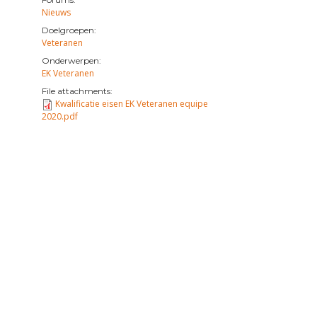
Nieuws
Doelgroepen:
Veteranen
Onderwerpen:
EK Veteranen
File attachments:
Kwalificatie eisen EK Veteranen equipe
2020.pdf
ail)