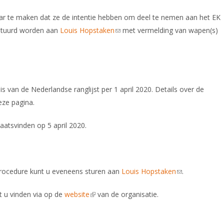
r te maken dat ze de intentie hebben om deel te nemen aan het EK
rstuurd worden aan
Louis Hopstaken
(link sends e-mail)
met vermelding van wapen(s)
is van de Nederlandse ranglijst per 1 april 2020. Details over de
eze pagina.
atsvinden op 5 april 2020.
procedure kunt u eveneens sturen aan
Louis Hopstaken
(link sends e-m
.
t u vinden via op de
website
(link is external)
van de organisatie.