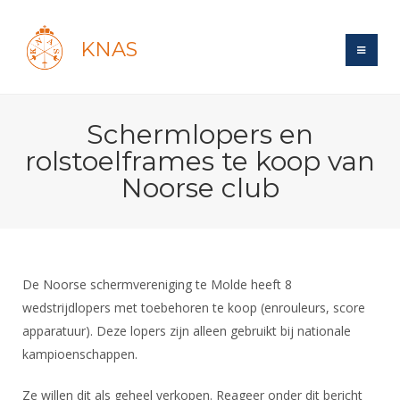
KNAS
Site
Schermlopers en
Bond
Login
rolstoelframes te koop van
Schermen
Bond
Noorse club
Recent posts
Beleid
Topsport
Books
Breedtesport
Lidmaatschap
Polls
Introductie
Informatie
Wat is topsport
Tarieven
Forums
Recreatiesport
De Noorse schermvereniging te Molde heeft 8
Nieuws
Forums
Voor de jeugd
Reglementen
wedstrijdlopers met toebehoren te koop (enrouleurs, score
Maandelijks archief
Veteranen
NK's
apparatuur). Deze lopers zijn alleen gebruikt bij nationale
Spreekbeurtpakket
Ledencijfers
Zoek Vereniging
Forums
Lichtzwaardschermen
kampioenschappen.
Evenement
Ouders en vereniging
Sponsors en Partners
Oranje
Schermforum
Contact
Wedstrijdsport
Ze willen dit als geheel verkopen. Reageer onder dit bericht
Jeugdkampen