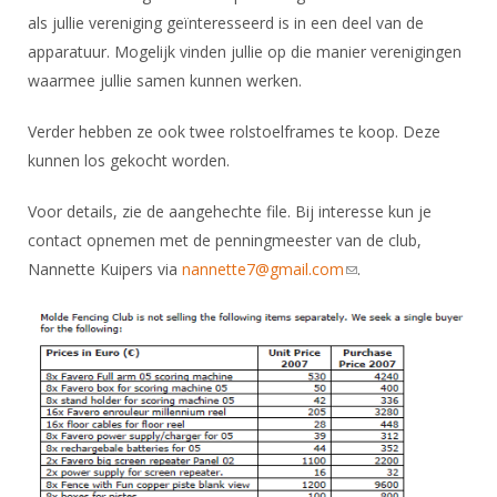
DBT
Nieuws
Website
Organisatie
als jullie vereniging geïnteresseerd is in een deel van de
NK organiseren
Ranglijsten
Brassardsysteem
FBT
Gebruiksvoorwaarden
apparatuur. Mogelijk vinden jullie op die manier verenigingen
Bestuur
Inschrijven
waarmee jullie samen kunnen werken.
SBT
Handleiding
Voor coaches en leraren
Commissies
Reglementen
Talentontwikkeling
Historie
Verder hebben ze ook twee rolstoelframes te koop. Deze
Nieuws
Ereleden
Materiaal
kunnen los gekocht worden.
Nationale opleidingen
Leden van Verdiensten
Atletencommissie
Schermpaspoort
Voor details, zie de aangehechte file. Bij interesse kun je
Internationale opleidingen
Vacatures
Rolstoelschermen
contact opnemen met de penningmeester van de club,
Internationale Titeltoernooien
Opleidingen
Nannette Kuipers via
nannette7@gmail.com
(link sends e-mail)
.
Bondsbureau
Internationale aanmeldingen
Wedstrijdkalender
Leraar
Contact
KNAS Keurmerk
Voor scheidsrechters
Medewerkers
NK's
Nieuws
Samenwerking
JPT
Scheidsrechterslijst
Formulieren
JEC
Scheidsrechter Documentatie
Veteranenwedstrijden