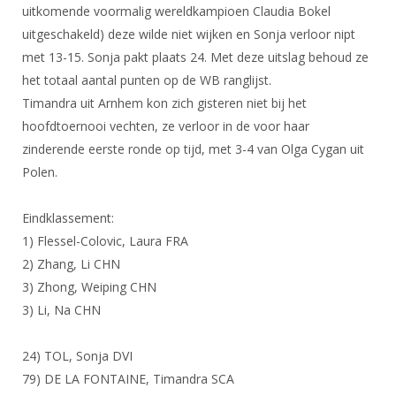
DBT
Nieuws
Website
uitkomende voormalig wereldkampioen Claudia Bokel
Organisatie
NK organiseren
Ranglijsten
Brassardsysteem
uitgeschakeld) deze wilde niet wijken en Sonja verloor nipt
FBT
Gebruiksvoorwaarden
Bestuur
met 13-15. Sonja pakt plaats 24. Met deze uitslag behoud ze
Inschrijven
SBT
Handleiding
Voor coaches en leraren
het totaal aantal punten op de WB ranglijst.
Commissies
Reglementen
Talentontwikkeling
Timandra uit Arnhem kon zich gisteren niet bij het
Historie
Nieuws
Ereleden
Materiaal
hoofdtoernooi vechten, ze verloor in de voor haar
Nationale opleidingen
Leden van Verdiensten
Atletencommissie
zinderende eerste ronde op tijd, met 3-4 van Olga Cygan uit
Schermpaspoort
Polen.
Internationale opleidingen
Vacatures
Rolstoelschermen
Internationale Titeltoernooien
Opleidingen
Eindklassement:
Bondsbureau
Internationale aanmeldingen
Wedstrijdkalender
Leraar
1) Flessel-Colovic, Laura FRA
Contact
2) Zhang, Li CHN
KNAS Keurmerk
Voor scheidsrechters
3) Zhong, Weiping CHN
Medewerkers
NK's
3) Li, Na CHN
Nieuws
Samenwerking
JPT
Scheidsrechterslijst
Formulieren
24) TOL, Sonja DVI
JEC
79) DE LA FONTAINE, Timandra SCA
Scheidsrechter Documentatie
Veteranenwedstrijden