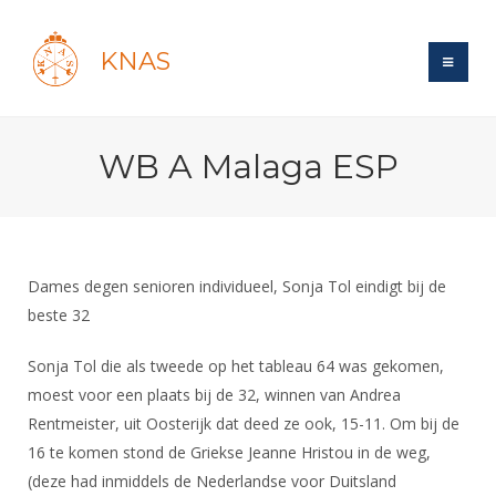
KNAS
Site
WB A Malaga ESP
Bond
Login
Schermen
Bond
Recent posts
Beleid
Topsport
Books
Breedtesport
Dames degen senioren individueel, Sonja Tol eindigt bij de
Lidmaatschap
Polls
Introductie
beste 32
Informatie
Wat is topsport
Tarieven
Forums
Recreatiesport
Nieuws
Sonja Tol die als tweede op het tableau 64 was gekomen,
Forums
Voor de jeugd
Reglementen
Maandelijks archief
Veteranen
moest voor een plaats bij de 32, winnen van Andrea
NK's
Spreekbeurtpakket
Ledencijfers
Zoek Vereniging
Rentmeister, uit Oosterijk dat deed ze ook, 15-11. Om bij de
Forums
Lichtzwaardschermen
Evenement
16 te komen stond de Griekse Jeanne Hristou in de weg,
Ouders en vereniging
Sponsors en Partners
Oranje
Schermforum
Contact
(deze had inmiddels de Nederlandse voor Duitsland
Wedstrijdsport
Jeugdkampen