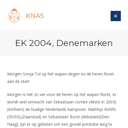
KNAS
Site
EK 2004, Denemarken
Bond
Login
Schermen
Bond
Recent posts
Beleid
Topsport
Books
Breedtesport
Morgen Sonja Tol op het wapen degen en de heren floret
Lidmaatschap
Polls
Introductie
aan de start
Informatie
Wat is topsport
Tarieven
Forums
Recreatiesport
Nieuws
Morgen is het zo ver voor de heren op het wapen floret, er
Forums
Voor de jeugd
Reglementen
Maandelijks archief
Veteranen
wordt veel verwacht van Sebastiaan combe (46ste in 2003)
NK's
Spreekbeurtpakket
Ledencijfers
Zoek Vereniging
(Arnhem) de huidige Nederlands kampioen. Matthijs Rohlfs
Forums
Lichtzwaardschermen
Evenement
(35/03),(Zaanstad) en Sebastiaan Borst (debutant)(Den
Ouders en vereniging
Sponsors en Partners
Oranje
Schermforum
Contact
Haag) zijn er op gebeten om een goede prestatie weg te
Wedstrijdsport
Jeugdkampen