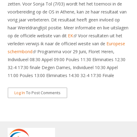
DBT
Nieuws
Website
zetten. Voor Sonja Tol (7/03) wordt het het toernooi in de
Organisatie
NK organiseren
Ranglijsten
Brassardsysteem
voorbereiding op de OS in Athene, kan ze haar resultaat van
FBT
Gebruiksvoorwaarden
Bestuur
vorig jaar verbeteren. Dit resultaat heeft geen invloed op
Inschrijven
SBT
Handleiding
Voor coaches en leraren
haar Wereldranglijst positie. Meer informatie en live uitslagen
Commissies
Reglementen
Talentontwikkeling
op de officiële website van dit
EK
(link is external)
Voor resultaten uit het
Historie
Nieuws
Ereleden
Materiaal
verleden verwijs ik naar de officieel wesite van de
Europese
Nationale opleidingen
Leden van Verdiensten
Atletencommissie
schermbond
(link is external)
Programma voor 29 Juni, Floret Heren,
Schermpaspoort
Individueel 08:30 Appel 09:00 Poules 11:30 Eliminaties 12:30
Internationale opleidingen
Vacatures
Rolstoelschermen
32-4 17:30 finale Degen Dames, Individueel 10:30 Appel
Internationale Titeltoernooien
Opleidingen
11:00 Poules 13:00 Eliminaties 14:30 32-4 17:30 Finale
Bondsbureau
Internationale aanmeldingen
Wedstrijdkalender
Leraar
Contact
KNAS Keurmerk
Log In
To Post Comments
Voor scheidsrechters
Medewerkers
NK's
Nieuws
Samenwerking
JPT
Scheidsrechterslijst
Formulieren
JEC
Scheidsrechter Documentatie
Veteranenwedstrijden