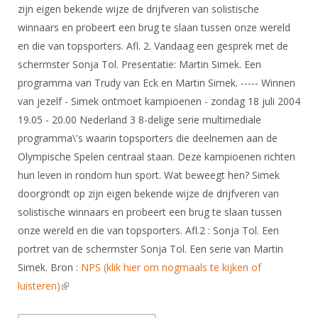
DBT
Nieuws
Website
zijn eigen bekende wijze de drijfveren van solistische
Organisatie
NK organiseren
Ranglijsten
Brassardsysteem
winnaars en probeert een brug te slaan tussen onze wereld
FBT
Gebruiksvoorwaarden
Bestuur
en die van topsporters. Afl. 2. Vandaag een gesprek met de
Inschrijven
SBT
Handleiding
Voor coaches en leraren
schermster Sonja Tol. Presentatie: Martin Simek. Een
Commissies
Reglementen
Talentontwikkeling
programma van Trudy van Eck en Martin Simek. ----- Winnen
Historie
Nieuws
Ereleden
Materiaal
van jezelf - Simek ontmoet kampioenen - zondag 18 juli 2004
Nationale opleidingen
Leden van Verdiensten
Atletencommissie
19.05 - 20.00 Nederland 3 8-delige serie multimediale
Schermpaspoort
programma\'s waarin topsporters die deelnemen aan de
Internationale opleidingen
Vacatures
Rolstoelschermen
Olympische Spelen centraal staan. Deze kampioenen richten
Internationale Titeltoernooien
Opleidingen
hun leven in rondom hun sport. Wat beweegt hen? Simek
Bondsbureau
Internationale aanmeldingen
Wedstrijdkalender
Leraar
doorgrondt op zijn eigen bekende wijze de drijfveren van
Contact
solistische winnaars en probeert een brug te slaan tussen
KNAS Keurmerk
Voor scheidsrechters
onze wereld en die van topsporters. Afl.2 : Sonja Tol. Een
Medewerkers
NK's
portret van de schermster Sonja Tol. Een serie van Martin
Nieuws
Samenwerking
JPT
Simek. Bron :
NPS (klik hier om nogmaals te kijken of
Scheidsrechterslijst
Formulieren
luisteren)
(link is external)
JEC
Scheidsrechter Documentatie
Veteranenwedstrijden