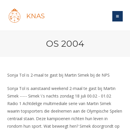
KNAS
Site
OS 2004
Bond
Login
Schermen
Bond
Recent posts
Beleid
Topsport
Books
Breedtesport
Sonja Tol is 2-maal te gast bij Martin Simek bij de NPS
Lidmaatschap
Polls
Introductie
Informatie
Wat is topsport
Tarieven
Sonja Tol is aanstaand weekend 2-maal te gast bij Martin
Forums
Recreatiesport
Nieuws
Simek ----- Simek \'s nachts zondag 18 juli 00.02 - 01.02
Forums
Voor de jeugd
Reglementen
Maandelijks archief
Veteranen
Radio 1 Achtdelige multimediale serie van Martin Simek
NK's
Spreekbeurtpakket
Ledencijfers
Zoek Vereniging
waarin topsporters die deelnemen aan de Olympische Spelen
Forums
Lichtzwaardschermen
Evenement
centraal staan. Deze kampioenen richten hun leven in
Ouders en vereniging
Sponsors en Partners
Oranje
Schermforum
Contact
rondom hun sport. Wat beweegt hen? Simek doorgrondt op
Wedstrijdsport
Jeugdkampen