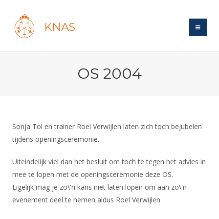
KNAS
Site
OS 2004
Bond
Login
Schermen
Bond
Recent posts
Beleid
Topsport
Books
Breedtesport
Sonja Tol en trainer Roel Verwijlen laten zich toch bejubelen
Lidmaatschap
Polls
Introductie
tijdens openingsceremonie.
Informatie
Wat is topsport
Tarieven
Forums
Recreatiesport
Nieuws
Uiteindelijk viel dan het besluit om toch te tegen het advies in
Forums
Voor de jeugd
Reglementen
Maandelijks archief
Veteranen
mee te lopen met de openingsceremonie deze OS.
NK's
Spreekbeurtpakket
Ledencijfers
Zoek Vereniging
Eigelijk mag je zo\'n kans niet laten lopen om aan zo\'n
Forums
Lichtzwaardschermen
Evenement
evenement deel te nemen aldus Roel Verwijlen
Ouders en vereniging
Sponsors en Partners
Oranje
Schermforum
Contact
Wedstrijdsport
Jeugdkampen