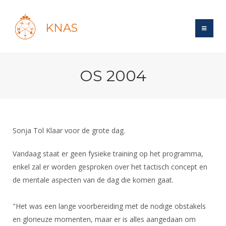
KNAS
Site
OS 2004
Bond
Login
Schermen
Bond
Recent posts
Beleid
Topsport
Books
Breedtesport
Sonja Tol Klaar voor de grote dag.
Lidmaatschap
Polls
Introductie
Informatie
Wat is topsport
Tarieven
Vandaag staat er geen fysieke training op het programma,
Forums
Recreatiesport
Nieuws
enkel zal er worden gesproken over het tactisch concept en
Forums
Voor de jeugd
Reglementen
Maandelijks archief
Veteranen
de mentale aspecten van de dag die komen gaat.
NK's
Spreekbeurtpakket
Ledencijfers
Zoek Vereniging
Forums
Lichtzwaardschermen
Evenement
"Het was een lange voorbereiding met de nodige obstakels
Ouders en vereniging
Sponsors en Partners
Oranje
Schermforum
Contact
en glorieuze momenten, maar er is alles aangedaan om
Wedstrijdsport
Jeugdkampen