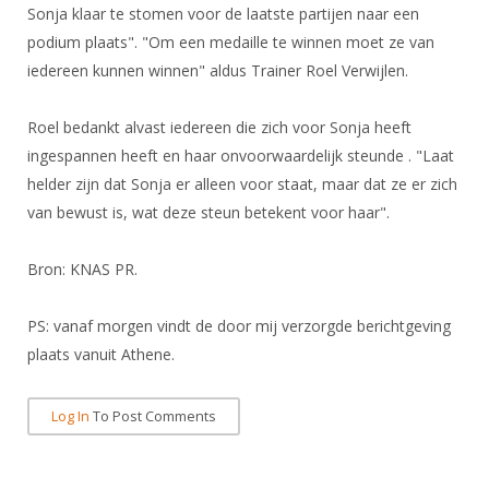
DBT
Nieuws
Website
Sonja klaar te stomen voor de laatste partijen naar een
Organisatie
NK organiseren
Ranglijsten
Brassardsysteem
podium plaats". "Om een medaille te winnen moet ze van
FBT
Gebruiksvoorwaarden
Bestuur
iedereen kunnen winnen" aldus Trainer Roel Verwijlen.
Inschrijven
SBT
Handleiding
Voor coaches en leraren
Commissies
Reglementen
Talentontwikkeling
Roel bedankt alvast iedereen die zich voor Sonja heeft
Historie
Nieuws
Ereleden
Materiaal
ingespannen heeft en haar onvoorwaardelijk steunde . "Laat
Nationale opleidingen
Leden van Verdiensten
Atletencommissie
helder zijn dat Sonja er alleen voor staat, maar dat ze er zich
Schermpaspoort
van bewust is, wat deze steun betekent voor haar".
Internationale opleidingen
Vacatures
Rolstoelschermen
Internationale Titeltoernooien
Opleidingen
Bron: KNAS PR.
Bondsbureau
Internationale aanmeldingen
Wedstrijdkalender
Leraar
Contact
PS: vanaf morgen vindt de door mij verzorgde berichtgeving
KNAS Keurmerk
Voor scheidsrechters
plaats vanuit Athene.
Medewerkers
NK's
Nieuws
Samenwerking
JPT
Log In
To Post Comments
Scheidsrechterslijst
Formulieren
JEC
Scheidsrechter Documentatie
Veteranenwedstrijden