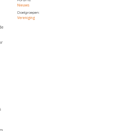
Nieuws
Doelgroepen:
Vereniging
de
or
s
om