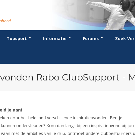
rmbond
Topsport
Informatie
Forums
Zoek Ver
cent posts
ganisatie
dstrijdsport
anje
or coaches en leraren
Evenement
Bondsbureau
Wedstrijdkalender
Atletencommissie
Voor scheidsrechters
oks
stuur
nglijsten
BT
euws
Contact
KNAS Keurmerk
Nieuws
lls
mmissies
schrijven
T
tionale opleidingen
Medewerkers
NK's
Scheidsrechterslijst
rums
eleden
glementen
T
ternationale opleidingen
Samenwerking
JPT
Scheidsrechter Documentatie
andelijks archief
den van Verdiensten
teriaal
lentontwikkeling
leidingen
Formulieren
JEC
Opleidingen
avonden Rabo ClubSupport - M
catures
hermpaspoort
raar
Veteranenwedstrijden
Tuchtzaken
lstoelschermen
Archief
ld je aan!
en door het hele land verschillende inspiratieavonden. Ben je
 kunnen ondersteunen? Kom dan langs bij een inspiratieavond bij jou 
e gaan met de ambities van je club, ontmoet andere clubbestuurders u