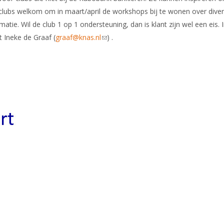
e clubs welkom om in maart/april de workshops bij te wonen over dive
atie. Wil de club 1 op 1 ondersteuning, dan is klant zijn wel een eis. 
 Ineke de Graaf (
graaf@knas.nl
(link sends e-mail)
) .