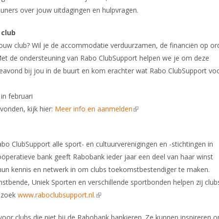
euners over jouw uitdagingen en hulpvragen.
 club
jouw club? Wil je de accommodatie verduurzamen, de financiën op or
Met de ondersteuning van Rabo ClubSupport helpen we je om deze
eavond bij jou in de buurt en kom erachter wat Rabo ClubSupport vo
in februari
vonden, kijk hier:
Meer info en aanmelden
(link is external)
o ClubSupport alle sport- en cultuurverenigingen en -stichtingen in
oöperatieve bank geeft Rabobank ieder jaar een deel van haar winst
 hun kennis en netwerk in om clubs toekomstbestendiger te maken.
bende, Uniek Sporten en verschillende sportbonden helpen zij club
ezoek
www.raboclubsupport.nl.
(link is external)
voor clubs die niet bij de Rabobank bankieren. Ze kunnen inspireren 