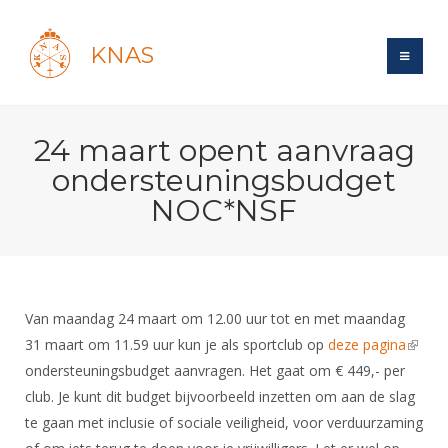
KNAS
Site
24 maart opent aanvraag
Bond
Login
ondersteuningsbudget
Schermen
Bond
NOC*NSF
Recent posts
Beleid
Topsport
Books
Breedtesport
Lidmaatschap
Polls
Introductie
Informatie
Wat is topsport
Tarieven
Forums
Recreatiesport
Van maandag 24 maart om 12.00 uur tot en met maandag
Nieuws
Forums
Voor de jeugd
Reglementen
31 maart om 11.59 uur kun je als sportclub op
deze pagina
(link is
Maandelijks archief
Veteranen
NK's
ondersteuningsbudget aanvragen. Het gaat om € 449,- per
extern
Spreekbeurtpakket
Ledencijfers
Zoek Vereniging
Forums
Lichtzwaardschermen
club. Je kunt dit budget bijvoorbeeld inzetten om aan de slag
Evenement
Ouders en vereniging
Sponsors en Partners
Oranje
Schermforum
te gaan met inclusie of sociale veiligheid, voor verduurzaming
Contact
Wedstrijdsport
Jeugdkampen