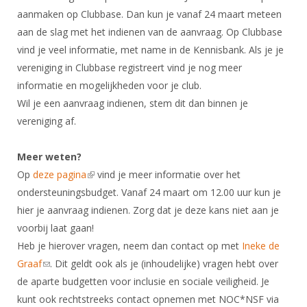
Alle Verenigingen
Opleidingen
aanmaken op Clubbase. Dan kun je vanaf 24 maart meteen
Nieuws
aan de slag met het indienen van de aanvraag. Op Clubbase
Wedstrijdorganisatie
Tuchtzaken
vind je veel informatie, met name in de Kennisbank. Als je je
Verenigingsondersteuning
Nieuws
Archief
vereniging in Clubbase registreert vind je nog meer
Witte Vlekkenplan
Aanvragen van scheidsrechters
informatie en mogelijkheden voor je club.
Infotheek
Oprichting Vereniging
Wil je een aanvraag indienen, stem dit dan binnen je
Scheidsrechterslijst
vereniging af.
Bibliotheek
Overschrijven leden
Import inschrijvingen uit Nahouw
ALV
Meer weten?
Verwerk wedstrijduitslagen
Touché
Op
deze pagina
(link is external)
vind je meer informatie over het
NK organiseren
ondersteuningsbudget. Vanaf 24 maart om 12.00 uur kun je
Promotie en logo
hier je aanvraag indienen. Zorg dat je deze kans niet aan je
voorbij laat gaan!
Heb je hierover vragen, neem dan contact op met
Ineke de
Geschiedenis van het schermen
Graaf
(link sends e-mail)
. Dit geldt ook als je (inhoudelijke) vragen hebt over
de aparte budgetten voor inclusie en sociale veiligheid. Je
kunt ook rechtstreeks contact opnemen met NOC*NSF via