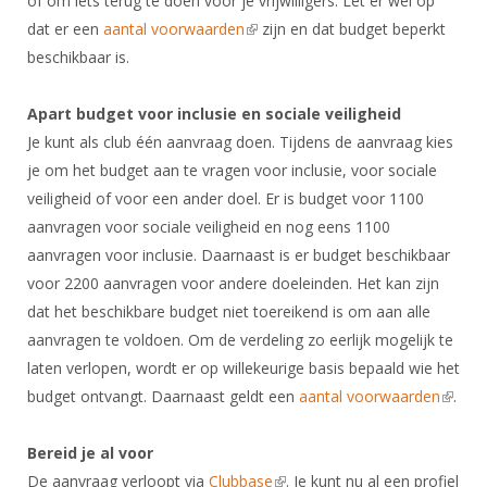
of om iets terug te doen voor je vrijwilligers. Let er wel op
DBT
Nieuws
Website
Organisatie
NK organiseren
dat er een
aantal voorwaarden
(link is external)
zijn en dat budget beperkt
Ranglijsten
Brassardsysteem
FBT
Gebruiksvoorwaarden
beschikbaar is.
Bestuur
Inschrijven
SBT
Handleiding
Voor coaches en leraren
Commissies
Reglementen
Apart budget voor inclusie en sociale veiligheid
Talentontwikkeling
Historie
Nieuws
Ereleden
Je kunt als club één aanvraag doen. Tijdens de aanvraag kies
Materiaal
je om het budget aan te vragen voor inclusie, voor sociale
Nationale opleidingen
Leden van Verdiensten
Atletencommissie
Schermpaspoort
veiligheid of voor een ander doel. Er is budget voor 1100
Internationale opleidingen
Vacatures
aanvragen voor sociale veiligheid en nog eens 1100
Rolstoelschermen
Internationale Titeltoernooien
Opleidingen
aanvragen voor inclusie. Daarnaast is er budget beschikbaar
Bondsbureau
Internationale aanmeldingen
voor 2200 aanvragen voor andere doeleinden. Het kan zijn
Wedstrijdkalender
Leraar
dat het beschikbare budget niet toereikend is om aan alle
Contact
KNAS Keurmerk
aanvragen te voldoen. Om de verdeling zo eerlijk mogelijk te
Voor scheidsrechters
Medewerkers
NK's
laten verlopen, wordt er op willekeurige basis bepaald wie het
Nieuws
Samenwerking
budget ontvangt. Daarnaast geldt een
aantal voorwaarden
(link is
.
JPT
extern
Scheidsrechterslijst
Formulieren
JEC
Bereid je al voor
Scheidsrechter Documentatie
De aanvraag verloopt via
Clubbase
(link is external)
. Je kunt nu al een profiel
Veteranenwedstrijden