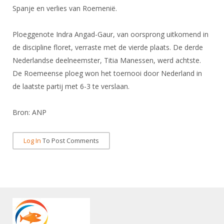
DBT
Nieuws
Website
Spanje en verlies van Roemenië.
Organisatie
NK organiseren
Ranglijsten
Brassardsysteem
FBT
Gebruiksvoorwaarden
Bestuur
Inschrijven
Ploeggenote Indra Angad-Gaur, van oorsprong uitkomend in
SBT
Handleiding
Voor coaches en leraren
Commissies
de discipline floret, verraste met de vierde plaats. De derde
Reglementen
Talentontwikkeling
Historie
Nederlandse deelneemster, Titia Manessen, werd achtste.
Nieuws
Ereleden
Materiaal
De Roemeense ploeg won het toernooi door Nederland in
Nationale opleidingen
Leden van Verdiensten
Atletencommissie
de laatste partij met 6-3 te verslaan.
Schermpaspoort
Internationale opleidingen
Vacatures
Rolstoelschermen
Internationale Titeltoernooien
Bron: ANP
Opleidingen
Bondsbureau
Internationale aanmeldingen
Wedstrijdkalender
Leraar
Log In
To Post Comments
Contact
KNAS Keurmerk
Voor scheidsrechters
Medewerkers
NK's
Nieuws
Samenwerking
JPT
Scheidsrechterslijst
Formulieren
JEC
Scheidsrechter Documentatie
Veteranenwedstrijden