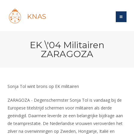
KNAS
Site
EK \'04 Militairen
Bond
Login
ZARAGOZA
Schermen
Bond
Recent posts
Beleid
Topsport
Books
Breedtesport
Lidmaatschap
Polls
Introductie
Informatie
Sonja Tol wint brons op EK militairen
Wat is topsport
Tarieven
Forums
Recreatiesport
Nieuws
Forums
ZARAGOZA - Degenschermster Sonja Tol is vandaag bij de
Voor de jeugd
Reglementen
Maandelijks archief
Veteranen
Europese titelstrijd schermen voor militairen als derde
NK's
Spreekbeurtpakket
Ledencijfers
Zoek Vereniging
Forums
geëindigd. Daarmee leverde ze een belangrijke bijdrage aan
Lichtzwaardschermen
Evenement
Ouders en vereniging
Sponsors en Partners
de teamprestatie. De Nederlandse vrouwen veroverden het
Oranje
Schermforum
Contact
zilver na overwinningen op Zweden, Hongarije, Italië en
Wedstrijdsport
Jeugdkampen