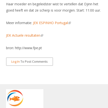
DBT
Nieuws
Website
Haar moeder en begeleidster wist te vertellen dat Djinn het
Organisatie
NK organiseren
Ranglijsten
Brassardsysteem
FBT
goed heeft en dat ze scherp is voor morgen. Start: 11:00 uur.
Gebruiksvoorwaarden
Bestuur
Inschrijven
SBT
Handleiding
Voor coaches en leraren
Commissies
Meer informatie:
JEK ESPINHO Portugal
(link is external)
Reglementen
Talentontwikkeling
Historie
Nieuws
Ereleden
Materiaal
JEK Actuele resultaten
(link is external)
Nationale opleidingen
Leden van Verdiensten
Atletencommissie
Schermpaspoort
Internationale opleidingen
bron: http://www.fpe.pt
Vacatures
Rolstoelschermen
Internationale Titeltoernooien
Opleidingen
Bondsbureau
Log In
To Post Comments
Internationale aanmeldingen
Wedstrijdkalender
Leraar
Contact
KNAS Keurmerk
Voor scheidsrechters
Medewerkers
NK's
Nieuws
Samenwerking
JPT
Scheidsrechterslijst
Formulieren
JEC
Scheidsrechter Documentatie
Veteranenwedstrijden