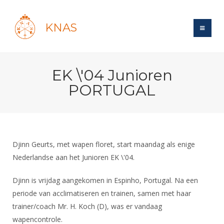
KNAS
Site
EK \'04 Junioren
Bond
Login
PORTUGAL
Schermen
Bond
Recent posts
Beleid
Topsport
Books
Breedtesport
Lidmaatschap
Polls
Introductie
Informatie
Djinn Geurts, met wapen floret, start maandag als enige
Wat is topsport
Tarieven
Forums
Nederlandse aan het Junioren EK \'04.
Recreatiesport
Nieuws
Forums
Voor de jeugd
Reglementen
Maandelijks archief
Veteranen
Djinn is vrijdag aangekomen in Espinho, Portugal. Na een
NK's
Spreekbeurtpakket
Ledencijfers
Zoek Vereniging
Forums
periode van acclimatiseren en trainen, samen met haar
Lichtzwaardschermen
Evenement
Ouders en vereniging
Sponsors en Partners
trainer/coach Mr. H. Koch (D), was er vandaag
Oranje
Schermforum
Contact
wapencontrole.
Wedstrijdsport
Jeugdkampen