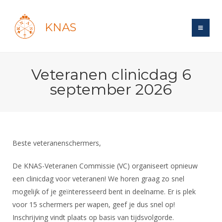
KNAS
Site
Veteranen clinicdag 6
Bond
Login
september 2026
Schermen
Bond
Recent posts
Beleid
Topsport
Books
Breedtesport
Lidmaatschap
Polls
Introductie
Informatie
Beste veteranenschermers,
Wat is topsport
Tarieven
Forums
Recreatiesport
Nieuws
Forums
De KNAS-Veteranen Commissie (VC) organiseert opnieuw
Voor de jeugd
Reglementen
Maandelijks archief
Veteranen
een clinicdag voor veteranen! We horen graag zo snel
NK's
Spreekbeurtpakket
Ledencijfers
Zoek Vereniging
Forums
mogelijk of je geïnteresseerd bent in deelname. Er is plek
Lichtzwaardschermen
Evenement
Ouders en vereniging
Sponsors en Partners
voor 15 schermers per wapen, geef je dus snel op!
Oranje
Schermforum
Contact
Inschrijving vindt plaats op basis van tijdsvolgorde.
Wedstrijdsport
Jeugdkampen