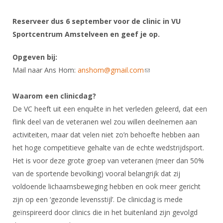
DBT
Nieuws
Website
Organisatie
NK organiseren
Ranglijsten
Brassardsysteem
FBT
Reserveer dus 6 september voor de clinic in VU
Gebruiksvoorwaarden
Bestuur
Inschrijven
Sportcentrum Amstelveen en geef je op.
SBT
Handleiding
Voor coaches en leraren
Commissies
Reglementen
Talentontwikkeling
Opgeven bij:
Historie
Nieuws
Ereleden
Materiaal
Mail naar Ans Hom:
anshom@gmail.com
(link sends e-mail)
Nationale opleidingen
Leden van Verdiensten
Atletencommissie
Schermpaspoort
Waarom een clinicdag?
Internationale opleidingen
Vacatures
Rolstoelschermen
De VC heeft uit een enquête in het verleden geleerd, dat een
Internationale Titeltoernooien
Opleidingen
flink deel van de veteranen wel zou willen deelnemen aan
Bondsbureau
Internationale aanmeldingen
Wedstrijdkalender
Leraar
activiteiten, maar dat velen niet zo’n behoefte hebben aan
Contact
het hoge competitieve gehalte van de echte wedstrijdsport.
KNAS Keurmerk
Het is voor deze grote groep van veteranen (meer dan 50%
Voor scheidsrechters
Medewerkers
NK's
van de sportende bevolking) vooral belangrijk dat zij
Nieuws
Samenwerking
JPT
voldoende lichaamsbeweging hebben en ook meer gericht
Scheidsrechterslijst
Formulieren
zijn op een ‘gezonde levensstijl’. De clinicdag is mede
JEC
geïnspireerd door clinics die in het buitenland zijn gevolgd
Scheidsrechter Documentatie
Veteranenwedstrijden