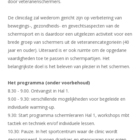
door veteranenschermers.
Alle Verenigingen
Opleidingen
Nieuws
Wedstrijdorganisatie
Tuchtzaken
De clinicdag zal wederom gericht zijn op verbetering van
Verenigingsondersteuning
bewegings-, gezondheids- en gevechtsaspecten van de
Nieuws
Archief
schermsport en is daardoor een uitgelezen activiteit voor een
Witte Vlekkenplan
Aanvragen van scheidsrechters
brede groep van schermers uit de veteranencategorieën (40
Infotheek
Oprichting Vereniging
Scheidsrechterslijst
jaar en ouder). Uiteraard is er ook ruimte om de opgedane
Bibliotheek
Overschrijven leden
vaardigheden toe te passen in schermpartijen. Het
Import inschrijvingen uit Nahouw
belangrijkste doel is het beleven van plezier in het schermen.
ALV
Verwerk wedstrijduitslagen
Touché
Het programma (onder voorbehoud)
NK organiseren
8.30 - 9.00. Ontvangst in Hal 1.
Promotie en logo
9.00 - 9.30: verschillende mogelijkheden voor begeleide en
individuele warming-up.
9.30: Start programma schermleraren Hal 1, workshops mbt
Geschiedenis van het schermen
tactiek en techniek en/of individuele lessen.
10.30: Pauze. In het sportcentrum waar de clinic wordt
georganiseerd, kunnen drankjes en etenswaren naar eigen