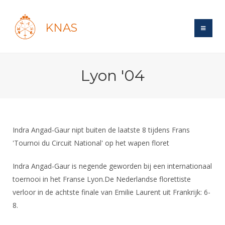
KNAS
Site
Lyon '04
Bond
Login
Schermen
Bond
Recent posts
Beleid
Topsport
Books
Breedtesport
Indra Angad-Gaur nipt buiten de laatste 8 tijdens Frans
Lidmaatschap
Polls
Introductie
'Tournoi du Circuit National' op het wapen floret
Informatie
Wat is topsport
Tarieven
Forums
Recreatiesport
Nieuws
Indra Angad-Gaur is negende geworden bij een internationaal
Forums
Voor de jeugd
Reglementen
Maandelijks archief
Veteranen
toernooi in het Franse Lyon.De Nederlandse florettiste
NK's
Spreekbeurtpakket
Ledencijfers
Zoek Vereniging
verloor in de achtste finale van Emilie Laurent uit Frankrijk: 6-
Forums
Lichtzwaardschermen
Evenement
8.
Ouders en vereniging
Sponsors en Partners
Oranje
Schermforum
Contact
Wedstrijdsport
Jeugdkampen