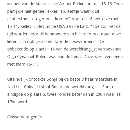
DBT
Nieuws
Website
winnen van de Australische Amber Parkinson met 15-13. "een
Organisatie
NK organiseren
Ranglijsten
Brassardsysteem
partij die niet geheel lekker liep, eentje waar ik uit
FBT
Gebruiksvoorwaarden
Bestuur
achterstand terug moest komen". Voor de 16, zette ze met
Inschrijven
SBT
Handleiding
Voor coaches en leraren
15-11, Kelley Hurley uit de USA aan de kant. "Toe zou het de
Commissies
Reglementen
Talentontwikkeling
tijd worden voor de kannonnen van het toernooi, maar deze
Historie
Nieuws
Ereleden
Materiaal
lieten zich ook verassen door de nieuwkomers". De
Nationale opleidingen
Leden van Verdiensten
Atletencommissie
onbekende op plaats 116 van de wereldranglijst vertoevende
Schermpaspoort
Olga Cygan uit Polen, was aan de beurt. Deze werd verslagen
Internationale opleidingen
Vacatures
Rolstoelschermen
met idem 15-11.
Internationale Titeltoernooien
Opleidingen
Bondsbureau
Internationale aanmeldingen
Wedstrijdkalender
Leraar
Uiteindelijk ontdekte Sonja bij de beste 8 haar meerdere in
Contact
Na Li uit China. Li staat 5de op de wereld ranglijst. Sonja
KNAS Keurmerk
Voor scheidsrechters
eindigde op plaats 6, twee rondes beter dan in 2004 waar ze
Medewerkers
NK's
17de werd.
Nieuws
Samenwerking
JPT
Scheidsrechterslijst
Formulieren
Classement général
JEC
Scheidsrechter Documentatie
Veteranenwedstrijden