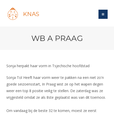
KNAS
Site
WB A PRAAG
Bond
Login
Schermen
Bond
Recent posts
Beleid
Topsport
Books
Breedtesport
Sonja herpakt haar vorm in Tsjechische hoofdstad
Lidmaatschap
Polls
Introductie
Informatie
Wat is topsport
Tarieven
Sonja Tol Heeft haar vorm weer te pakken na een niet zo'n
Forums
Recreatiesport
Nieuws
goede seizoensstart, In Praag wist ze op het wapen degen
Forums
Voor de jeugd
Reglementen
Maandelijks archief
Veteranen
weer een top 8 positie veilig te stellen. De zaterdag was ze
NK's
Spreekbeurtpakket
Ledencijfers
Zoek Vereniging
vrijgesteld omdat ze als 8ste geplaatst was van dit toernooi.
Forums
Lichtzwaardschermen
Evenement
Ouders en vereniging
Sponsors en Partners
Oranje
Schermforum
Contact
Om vandaag bij de beste 32 te komen, moest ze eerst
Wedstrijdsport
Jeugdkampen