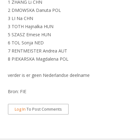
Alle Verenigingen
1 ZHANG Li CHN
Opleidingen
2 DMOWSKA Danuta POL
Nieuws
Wedstrijdorganisatie
Tuchtzaken
3 LI Na CHN
Verenigingsondersteuning
3 TOTH Hajnalka HUN
Nieuws
Archief
5 SZASZ Emese HUN
Witte Vlekkenplan
Aanvragen van scheidsrechters
6 TOL Sonja NED
Infotheek
Oprichting Vereniging
Scheidsrechterslijst
7 RENTMEISTER Andrea AUT
Bibliotheek
Overschrijven leden
8 PIEKARSKA Magdalena POL
Import inschrijvingen uit Nahouw
ALV
Verwerk wedstrijduitslagen
verder is er geen Nederlandse deelname
Touché
NK organiseren
Bron: FIE
Promotie en logo
Log In
To Post Comments
Geschiedenis van het schermen